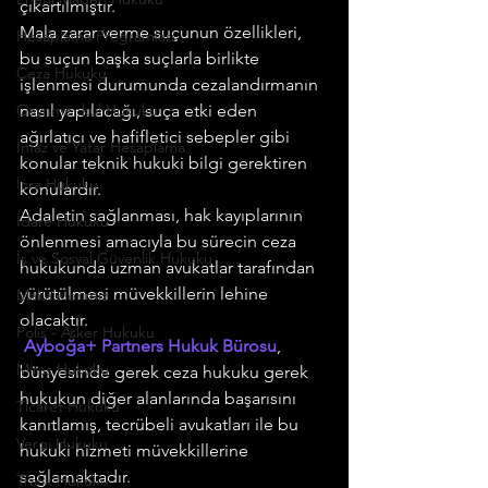
çıkartılmıştır.
Mala zarar verme suçunun özellikleri, 
Hesaplama Programları
bu suçun başka suçlarla birlikte 
Ceza Hukuku
işlenmesi durumunda cezalandırmanın 
Gayrimenkul Hukuku
nasıl yapılacağı, suça etki eden 
ağırlatıcı ve hafifletici sebepler gibi 
İnfaz ve Yatar Hesaplama
konular teknik hukuki bilgi gerektiren 
İcra Hukuku
konulardır.
Adaletin sağlanması, hak kayıplarının 
İdare Hukuku
önlenmesi amacıyla bu sürecin ceza 
İş ve Sosyal Güvenlik Hukuku
hukukunda uzman avukatlar tarafından 
yürütülmesi müvekkillerin lehine 
Makalelerimiz
olacaktır.
Polis - Asker Hukuku
 Ayboğa+ Partners Hukuk Bürosu
, 
Miras Hukuku
bünyesinde gerek ceza hukuku gerek 
hukukun diğer alanlarında başarısını 
Ticaret Hukuku
kanıtlamış, tecrübeli avukatları ile bu 
Vergi Hukuku
hukuki hizmeti müvekkillerine 
sağlamaktadır.
Trafik Hukuku