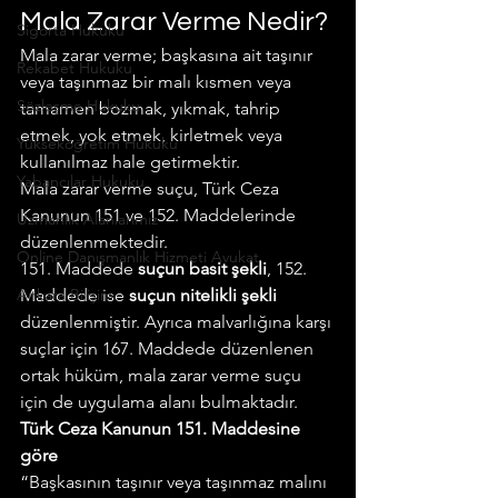
Mala Zarar Verme Nedir?
Sigorta Hukuku
Mala zarar verme; başkasına ait taşınır 
Rekabet Hukuku
veya taşınmaz bir malı kısmen veya 
Sözleşme Hukuku
tamamen bozmak, yıkmak, tahrip 
etmek, yok etmek, kirletmek veya 
Yükseköğretim Hukuku
kullanılmaz hale getirmektir.
Yabancılar Hukuku
Mala zarar verme suçu, Türk Ceza 
Kanunun 151 ve 152. Maddelerinde 
Uzmanlık Alanlarımız
düzenlenmektedir.
Online Danışmanlık Hizmeti Avukat
151. Maddede 
suçun basit şekli
, 152. 
Ankara Bilişim
Maddede ise 
suçun nitelikli şekli
düzenlenmiştir. Ayrıca malvarlığına karşı 
suçlar için 167. Maddede düzenlenen 
ortak hüküm, mala zarar verme suçu 
için de uygulama alanı bulmaktadır.
Türk Ceza Kanunun 151. Maddesine 
göre
“Başkasının taşınır veya taşınmaz malını 