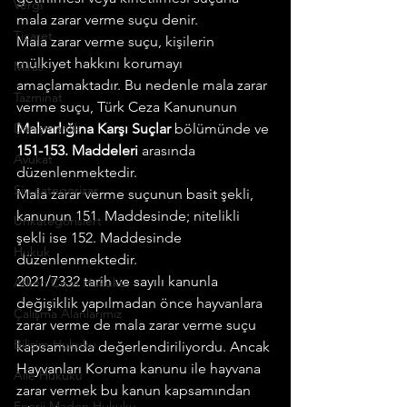
Vergi
mala zarar verme suçu denir.
Ticaret
Mala zarar verme suçu, kişilerin 
mülkiyet hakkını korumayı 
Miras
amaçlamaktadır. Bu nedenle mala zarar 
Tazminat
verme suçu, Türk Ceza Kanununun 
Danışmanlık
Malvarlığına Karşı Suçlar
 bölümünde ve 
151-153. Maddeleri
 arasında 
Avukat
düzenlenmektedir.
Sin categorizar
Mala zarar verme suçunun basit şekli, 
kanunun 151. Maddesinde; nitelikli 
Unkategorisiert
şekli ise 152. Maddesinde 
Hukuk
düzenlenmektedir.
2021/7332 tarih ve sayılı kanunla 
Askeri Ceza Hukuku
değişiklik yapılmadan önce hayvanlara 
Çalışma Alanlarımız
zarar verme de mala zarar verme suçu 
Bilişim Hukuku
kapsamında değerlendiriliyordu. Ancak 
Hayvanları Koruma kanunu ile hayvana 
Aile Hukuku
zarar vermek bu kanun kapsamından 
Enerji Maden Hukuku