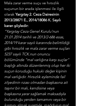
Mala zarar verme suçu ve hırsızlık 
suçunun bir arada işlenmesi ile ilgili 
olarak 
Yargıtay 2. Ceza Dairesinin 
2013/28871 E., 2014/18086 K. Sayılı 
kararı şöyledir:
“Yargıtay Ceza Genel Kurulu’nun 
21.01.2014 tarihli ve 2013/2-686 esas, 
2014/19 karar sayılı kararında belirtildiği 
gibi hırsızlık ve mala zarar verme suçları 
5237 sayılı TCK.nun onuncu 
bölümünde “mal varlığına karşı suçlar” 
başlığı altında düzenlenmiş olup her iki 
suçun koruduğu hukuki değer kişinin 
mal varlığıdır. Hırsızlık eyleminde fail 
zilyedinin rızası olmadan başkasına ait 
taşınır bir malı, kendisine veya 
başkasına yarar sağlamak maksadıyla 
bulunduğu yerden tamamını veya bir 
kısmını almak suretiyle, mağdurun mal 