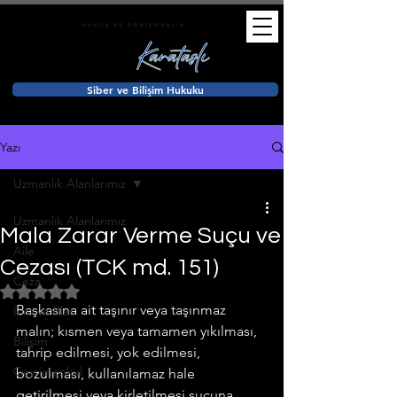
Siber ve Bilişim Hukuku
Yazı
Uzmanlık Alanlarımız
Uzmanlık Alanlarımız
Mala Zarar Verme Suçu ve
Aile
Cezası (TCK md. 151)
Ceza
5 üzerinden NaN yıldız
Başkasına ait taşınır veya taşınmaz 
İcra ve İflas
malın; kısmen veya tamamen yıkılması, 
Bilişim
tahrip edilmesi, yok edilmesi, 
Gayrimenkul
bozulması, kullanılamaz hale 
getirilmesi veya kirletilmesi suçuna 