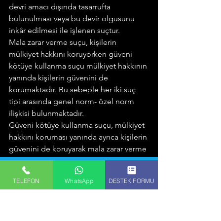
devri amacı dışında tasarrufta 
bulunulması veya bu devir olgusunu 
inkâr edilmesi ile işlenen suçtur.
Mala zarar verme suçu, kişilerin 
mülkiyet hakkını koruyorken güveni 
kötüye kullanma suçu mülkiyet hakkının 
yanında kişilerin güvenini de 
korumaktadır. Bu sebeple her iki suç 
tipi arasında genel norm- özel norm 
ilişkisi bulunmaktadır.
Güveni kötüye kullanma suçu, mülkiyet 
hakkını koruması yanında ayrıca kişilerin 
güvenini de koruyarak mala zarar verme 
suçunun koruduğu hukuki değeri 
kapsamaktadır.
TELEFON
WhatsApp
DESTEK FORMU
Buradan hareketle; failin kendisine 
muhafaza etmek veya belirli şekilde 
kullanmak üzere zilyetliği devredilmiş 
olan mal üzerinde zilyetliğin devri 