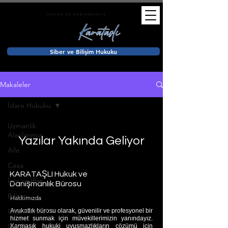
Siber ve Bilişim Hukuku
Makaleler
İdare Hukuku
Uzmanlık
Alanlarımız
Yazılar Yakında Geliyor
Aile
Bu blogdaki diğer kategorileri
Ceza
keşfedin veya daha sonra tekrar
KARATAŞLI
Hukuk ve
kontrol edin.
İcra ve İflas
Danışmanlık Bürosu
Bilişim
Hakkımızda
Gayrimenkul
Avukatlık bürosu olarak, güvenilir ve profesyonel bir
hizmet sunmak için müvekillerimizin yanındayız.
Vergi
Karmaşık hukuki uyuşmazlıkların çözümü için