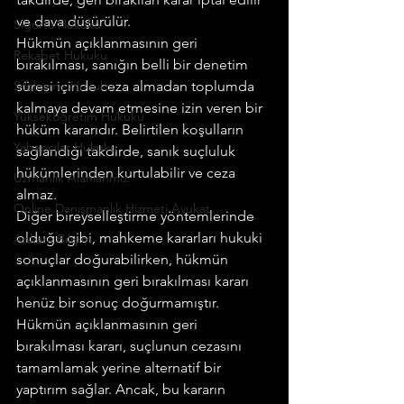
ve dava düşürülür.
Sigorta Hukuku
Hükmün açıklanmasının geri 
Rekabet Hukuku
bırakılması, sanığın belli bir denetim 
Sözleşme Hukuku
süresi içinde ceza almadan toplumda 
kalmaya devam etmesine izin veren bir 
Yükseköğretim Hukuku
hüküm kararıdır. Belirtilen koşulların 
Yabancılar Hukuku
sağlandığı takdirde, sanık suçluluk 
hükümlerinden kurtulabilir ve ceza 
Uzmanlık Alanlarımız
almaz.
Online Danışmanlık Hizmeti Avukat
Diğer bireyselleştirme yöntemlerinde 
olduğu gibi, mahkeme kararları hukuki 
Ankara Bilişim
sonuçlar doğurabilirken, hükmün 
açıklanmasının geri bırakılması kararı 
henüz bir sonuç doğurmamıştır.
Hükmün açıklanmasının geri 
bırakılması kararı, suçlunun cezasını 
tamamlamak yerine alternatif bir 
yaptırım sağlar. Ancak, bu kararın 