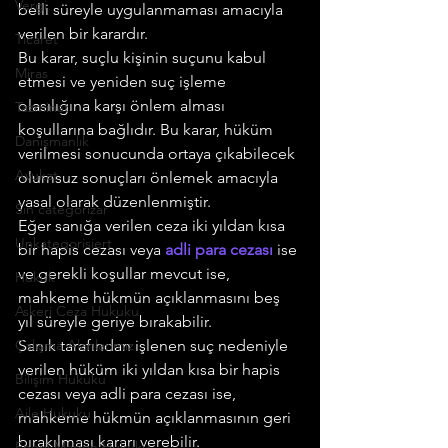
Vergi
belli süreyle uygulanmaması amacıyla 
verilen bir karardır.
Ticaret
Bu karar, suçlu kişinin suçunu kabul 
Miras
etmesi ve yeniden suç işleme 
olasılığına karşı önlem alması 
Tazminat
koşullarına bağlıdır. Bu karar, hüküm 
Danışmanlık
verilmesi sonucunda ortaya çıkabilecek 
Avukat
olumsuz sonuçları önlemek amacıyla 
yasal olarak düzenlenmiştir.
Sin categorizar
Eğer sanığa verilen ceza iki yıldan kısa 
Unkategorisiert
bir hapis cezası veya 
adli para cezası
 ise 
ve gerekli koşullar mevcut ise, 
Hukuk
mahkeme hükmün açıklanmasını beş 
Askeri Ceza Hukuku
yıl süreyle geriye bırakabilir.
Çalışma Alanlarımız
Sanık tarafından işlenen suç nedeniyle 
verilen hüküm iki yıldan kısa bir hapis 
Bilişim Hukuku
cezası veya adli para cezası ise, 
Aile Hukuku
mahkeme hükmün açıklanmasının geri 
bırakılması kararı verebilir.
Enerji Maden Hukuku