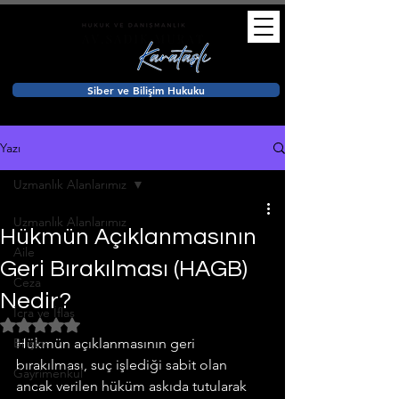
Siber ve Bilişim Hukuku
Yazı
Uzmanlık Alanlarımız
Uzmanlık Alanlarımız
Hükmün Açıklanmasının
Aile
Geri Bırakılması (HAGB)
Ceza
Nedir?
İcra ve İflas
5 üzerinden NaN yıldız
Bilişim
Hükmün açıklanmasının geri 
bırakılması, suç işlediği sabit olan 
Gayrimenkul
ancak verilen hüküm askıda tutularak 