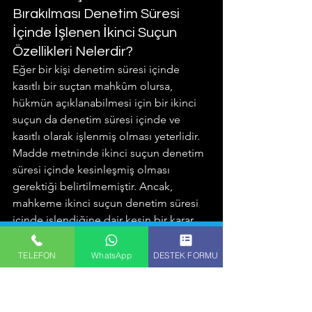
Bırakılması Denetim Süresi 
İçinde İşlenen İkinci Suçun 
Özellikleri Nelerdir?
Eğer bir kişi denetim süresi içinde 
kasıtlı bir suçtan mahkûm olursa, 
hükmün açıklanabilmesi için bir ikinci 
suçun da denetim süresi içinde ve 
kasıtlı olarak işlenmiş olması yeterlidir.
Madde metninde ikinci suçun denetim 
süresi içinde kesinleşmiş olması 
gerektiği belirtilmemiştir. Ancak, 
mahkeme ikinci suçun denetim süresi 
içinde işlendiğine dair kesin bir karar 
aldıktan sonra, sanığın ilk suçtan 
mahkûmiyet kararını açıklayabilir.
TELEFON
WhatsApp
DESTEK FORMU
İkinci suçun doğrudan ya da olası kastla 
işlenmiş olması önemli değildir. Ayrıca, 
ikinci suçun şikayete bağlı veya resen 