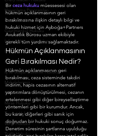
Bir 
ceza hukuku
 müessesesi olan 
Hesaplama Programları
hükmün açıklanmasının geri 
bırakılmasına ilişkin detaylı bilgi ve 
Ceza Hukuku
hukuki hizmet için Ayboğa+Partners 
Gayrimenkul Hukuku
Avukatlık Bürosu uzman ekibiyle 
İnfaz ve Yatar Hesaplama
gerekli tüm yardımı sağlamaktadır.
Hükmün Açıklanmasının 
İcra Hukuku
Geri Bırakılması Nedir?
İdare Hukuku
Hükmün açıklanmasının geri 
İş ve Sosyal Güvenlik Hukuku
bırakılması, ceza sisteminde takdiri 
Makalelerimiz
indirim, hapis cezasının alternatif 
yaptırımlara dönüştürülmesi, cezanın 
Polis - Asker Hukuku
ertelenmesi gibi diğer bireyselleştirme 
Miras Hukuku
yöntemleri gibi bir kurumdur. Ancak, 
Ticaret Hukuku
bu karar, diğerleri gibi sanık için 
doğrudan bir hukuki sonuç doğurmaz. 
Vergi Hukuku
Denetim süresinin şartlarına uyulduğu 
Trafik Hukuku
takdirde, geri bırakılan karar iptal edilir 