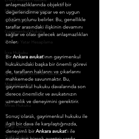
anlaşmazlıklarında objektif bir 
Hesaplama Programları
değerlendirme yapar ve en uygun 
çözüm yolunu belirler. Bu, genellikle 
Ceza Hukuku
taraflar arasındaki ilişkinin devamını 
Gayrimenkul Hukuku
sağlar ve olası gelecek anlaşmazlıkları 
önler.
İnfaz ve Yatar Hesaplama
İcra Hukuku
Bir 
Ankara avukat
'ının gayrimenkul 
İdare Hukuku
hukukundaki başka bir önemli görevi 
de, tarafların haklarını ve çıkarlarını 
İş ve Sosyal Güvenlik Hukuku
mahkemede savunmaktır. Bu, 
Makalelerimiz
gayrimenkul hukuku davalarında son 
derece önemlidir ve avukatınızın 
Polis - Asker Hukuku
uzmanlık ve deneyimini gerektirir.
Miras Hukuku
Ticaret Hukuku
Sonuç olarak, gayrimenkul hukuku ile 
ilgili bir dava ile karşılaştığınızda, 
Vergi Hukuku
deneyimli bir 
Ankara avukat
'ı ile 
Trafik Hukuku
çalışmanın birçok avantajı vardır. 