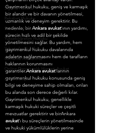
Gayrimenkul hukuku, geniş ve karmaşık 
Sigorta Hukuku
bir alandır ve bir davanın yönetilmesi, 
Rekabet Hukuku
uzmanlık ve deneyim gerektirir. Bu 
nedenle, bir 
Ankara avukat
'ının yardımı, 
Sözleşme Hukuku
sürecin hızlı ve adil bir şekilde 
Yükseköğretim Hukuku
yönetilmesini sağlar. Bu yardım, hem 
Yabancılar Hukuku
gayrimenkul hukuku davalarında 
adaletin sağlanmasını hem de tarafların 
Uzmanlık Alanlarımız
haklarının korunmasını 
Online Danışmanlık Hizmeti Avukat
garantiler.
Ankara avukat
'larının 
gayrimenkul hukuku konusunda geniş 
Ankara Bilişim
bilgi ve deneyime sahip olmaları, onları 
bu alanda son derece değerli kılar. 
Gayrimenkul hukuku, genellikle 
karmaşık hukuki süreçler ve çeşitli 
mevzuatlar gerektirir ve birAnkara 
avukat
'ı bu süreçlerin yönetilmesinde 
ve hukuki yükümlülüklerin yerine 