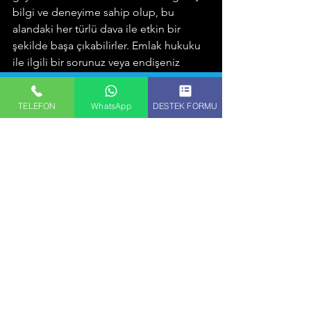
bilgi ve deneyime sahip olup, bu 
alandaki her türlü dava ile etkin bir 
şekilde başa çıkabilirler. Emlak hukuku 
ile ilgili bir sorunuz veya endişeniz 
varsa, Ankara'da bir avukat ile 
görüşmek her zaman en doğru 
TELEFON
WhatsApp
DESTEK FORMU
seçenektir.
Hepsini Gör
Son Yazılar