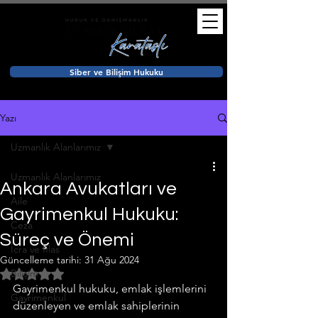
Siber ve Bilişim Hukuku
Yazı
Uzmanlık Alanlarımız
Uzmanlık Alanlarımız
Ankara Avukatları ve
Aile
Gayrimenkul Hukuku:
Ceza
Süreç ve Önemi
İcra ve İflas
Güncelleme tarihi:
31 Ağu 2024
5 üzerinden NaN yıldız
Bilişim
Gayrimenkul hukuku, emlak işlemlerini 
Gayrimenkul
düzenleyen ve emlak sahiplerinin 