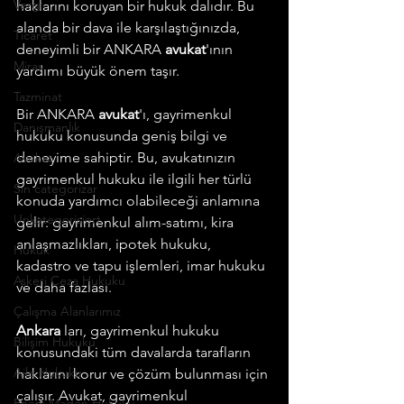
Vergi
haklarını koruyan bir hukuk dalıdır. Bu 
alanda bir dava ile karşılaştığınızda, 
Ticaret
deneyimli bir ANKARA
 avukat
'ının 
Miras
yardımı büyük önem taşır.
Tazminat
Bir ANKARA
 avukat
'ı, gayrimenkul 
Danışmanlık
hukuku konusunda geniş bilgi ve 
deneyime sahiptir. Bu, avukatınızın 
Avukat
gayrimenkul hukuku ile ilgili her türlü 
Sin categorizar
konuda yardımcı olabileceği anlamına 
Unkategorisiert
gelir: gayrimenkul alım-satımı, kira 
anlaşmazlıkları, ipotek hukuku, 
Hukuk
kadastro ve tapu işlemleri, imar hukuku 
Askeri Ceza Hukuku
ve daha fazlası.
Çalışma Alanlarımız
Ankara 
ları, gayrimenkul hukuku 
Bilişim Hukuku
konusundaki tüm davalarda tarafların 
Aile Hukuku
haklarını korur ve çözüm bulunması için 
çalışır. Avukat, gayrimenkul 
Enerji Maden Hukuku