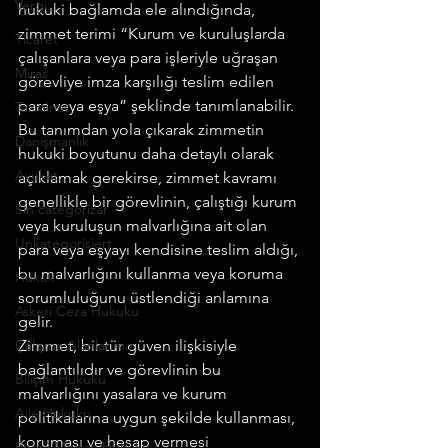
Vergi
hukuki bağlamda ele alındığında, 
zimmet terimi “Kurum ve kuruluşlarda 
Ticaret
çalışanlara veya para işleriyle uğraşan 
Miras
görevliye imza karşılığı teslim edilen 
para veya eşya” şeklinde tanımlanabilir.
Tazminat
Bu tanımdan yola çıkarak zimmetin 
Danışmanlık
hukuki boyutunu daha detaylı olarak 
Avukat
açıklamak gerekirse, zimmet kavramı 
genellikle bir görevlinin, çalıştığı kurum 
Sin categorizar
veya kuruluşun malvarlığına ait olan 
Unkategorisiert
para veya eşyayı kendisine teslim aldığı, 
bu malvarlığını kullanma veya koruma 
Hukuk
sorumluluğunu üstlendiği anlamına 
Askeri Ceza Hukuku
gelir.
Çalışma Alanlarımız
Zimmet, bir tür güven ilişkisiyle 
bağlantılıdır ve görevlinin bu 
Bilişim Hukuku
malvarlığını yasalara ve kurum 
Aile Hukuku
politikalarına uygun şekilde kullanması, 
koruması ve hesap vermesi 
Enerji Maden Hukuku