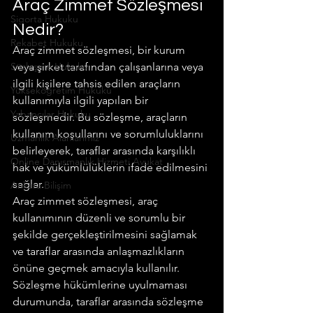
Araç Zimmet Sözleşmesi 
Sigorta Hukuku
Nedir?
Rekabet Hukuku
Araç zimmet sözleşmesi, bir kurum 
Sözleşme Hukuku
veya şirket tarafından çalışanlarına veya 
ilgili kişilere tahsis edilen araçların 
Yükseköğretim Hukuku
kullanımıyla ilgili yapılan bir 
Yabancılar Hukuku
sözleşmedir. Bu sözleşme, araçların 
kullanım koşullarını ve sorumluluklarını 
Uzmanlık Alanlarımız
belirleyerek, taraflar arasında karşılıklı 
Online Danışmanlık Hizmeti Avukat
hak ve yükümlülüklerin ifade edilmesini 
sağlar.
Ankara Bilişim
Araç zimmet sözleşmesi, araç 
kullanımının düzenli ve sorumlu bir 
şekilde gerçekleştirilmesini sağlamak 
ve taraflar arasında anlaşmazlıkların 
önüne geçmek amacıyla kullanılır. 
Sözleşme hükümlerine uyulmaması 
durumunda, taraflar arasında sözleşme 