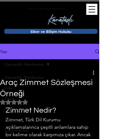
Siber ve Bilişim Hukuku
Yazı
Uzmanlık Alanlarımız
Uzmanlık Alanlarımız
Araç Zimmet Sözleşmesi
Aile
Örneği
Ceza
5 üzerinden NaN yıldız
İcra ve İflas
Zimmet Nedir?
Bilişim
Zimmet, Türk Dil Kurumu 
açıklamalarınca çeşitli anlamlara sahip 
Gayrimenkul
bir kelime olarak karşımıza çıkar. Ancak 