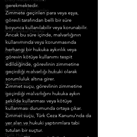
gerekmektedir.
Hesaplama Programları
Zimmete geçirilen para veya eşya, 
görevli tarafından belli bir süre 
Ceza Hukuku
boyunca kullanılabilir veya korunabilir. 
Gayrimenkul Hukuku
Ancak bu süre içinde, malvarlığının 
İnfaz ve Yatar Hesaplama
kullanımında veya korunmasında 
herhangi bir hukuka aykırılık veya 
İcra Hukuku
görevin kötüye kullanımı tespit 
İdare Hukuku
edildiğinde, görevlinin zimmetine 
geçirdiği malvarlığı hukuki olarak 
İş ve Sosyal Güvenlik Hukuku
sorumluluk altına girer.
Makalelerimiz
Zimmet suçu, görevlinin zimmetine 
Polis - Asker Hukuku
geçirdiği malvarlığını hukuka aykırı 
şekilde kullanması veya kötüye 
Miras Hukuku
kullanması durumunda ortaya çıkar. 
Ticaret Hukuku
Zimmet suçu, Türk Ceza Kanunu’nda da 
yer alan ve hukuki yaptırımlara tabi 
Vergi Hukuku
tutulan bir suçtur.
Trafik Hukuku