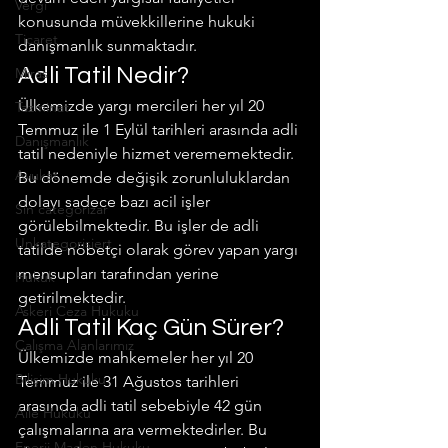
Vergi
konusunda müvekkillerine hukuki 
Ticaret
danışmanlık sunmaktadır.
Adli Tatil Nedir?
Miras
Ülkemizde yargı mercileri her yıl 20 
Tazminat
Temmuz ile 1 Eylül tarihleri ara­sında adli 
Danışmanlık
tatil nedeniyle hizmet verememektedir. 
Avukat
Bu dönemde değişik zorunluluklardan 
dolayı sadece bazı acil işler 
Sin categorizar
görülebilmektedir. Bu işler de adli 
Unkategorisiert
tatilde nöbetçi olarak görev yapan yargı 
mensupları tarafından yerine 
Hukuk
getirilmektedir.
Askeri Ceza Hukuku
Adli Tatil Kaç Gün Sürer?
Çalışma Alanlarımız
Ülkemizde mahkemeler her yıl 20 
Bilişim Hukuku
Temmuz ile 31 Ağustos tarihleri 
arasında adli tatil sebebiyle 42 gün 
Aile Hukuku
çalışmalarına ara vermektedirler. Bu 
Enerji Maden Hukuku