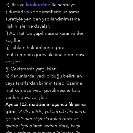
e) İflas ve 
konkordato
 ile sermaye 
şirketleri ve kooperatiflerin uzlaşma 
suretiyle yeniden yapılandırılmasına 
ilişkin işler ve davalar.
f) Adli tatilde yapılmasına karar verilen 
keşifler.
g) Tahkim hükümlerine göre, 
mahkemenin görev alanına giren dava 
ve işler.
ğ) Çekişmesiz yargı işleri.
h) Kanunlarda ivedi olduğu belirtilen 
veya taraflardan birinin talebi üzerine, 
mahkemece ivedi görülmesine karar 
verilen dava ve işler.
Ayrıca 103. maddenin üçüncü fıkrasına 
göre
“Adli tatilde, yukarıdaki fık­ralarda 
gösterilenler dışında kalan dava ve 
işlerle ilgili olarak verilen dava, karşı 
dava, istinaf ve temyiz dilekçeleri ile 