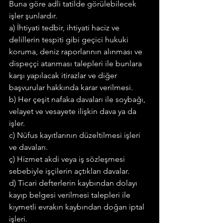
Buna göre adli tatilde görülebile­cek 
işler şunlardır.
a) İhtiyati tedbir, ihtiyati haciz ve 
delillerin tespiti gibi geçici hukuki 
koruma, deniz raporlarının alınması ve 
dispeççi atanması talepleri ile bunlara 
karşı yapılacak itirazlar ve diğer 
başvurular hakkında karar ve­rilmesi.
b) Her çeşit nafaka davaları ile soybağı, 
velayet ve vesayete ilişkin dava ya da 
işler.
c) Nüfus kayıtlarının düzeltilmesi işleri 
ve davaları.
ç) Hizmet akdi veya iş sözleşmesi 
sebebiyle işçilerin açtıkları davalar.
d) Ticari defterlerin kaybından dolayı 
kayıp belgesi verilmesi talepleri ile 
kıymetli evrakın kaybından doğan iptal 
işleri.