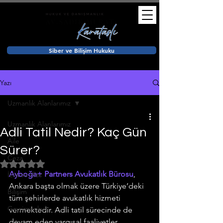
Siber ve Bilişim Hukuku
Yazı
Uzmanlık Alanlarımız
Uzmanlık Alanlarımız
Adli Tatil Nedir? Kaç Gün
Aile
Sürer?
Ceza
5 üzerinden NaN yıldız
Ayboğa+ Partners Avukatlık Bürosu
, 
İcra ve İflas
Ankara başta olmak üzere Türkiye’deki 
Bilişim
tüm şehirlerde avukatlık hizmeti 
Gayrimenkul
vermektedir. Adli tatil sürecinde de 
devam eden yargısal faaliyetler 