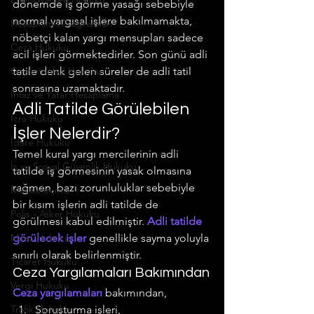
dönemde iş görme yasağı sebebiyle 
normal yargısal işlere bakılmamakta, 
Hesaplama Programları
nöbetçi kalan yargı mensupları sadece 
Ceza Hukuku
acil işleri görmektedirler. Son günü adli 
Gayrimenkul Hukuku
tatile denk gelen süreler de adli tatil 
sonrasına uzamaktadır.
İnfaz ve Yatar Hesaplama
Adli Tatilde Görülebilen 
İcra Hukuku
İşler Nelerdir?
İdare Hukuku
Temel kural yargı mercilerinin adli 
İş ve Sosyal Güvenlik Hukuku
tatilde iş görmesinin yasak olmasına 
rağmen, bazı zorunluluklar sebebiyle 
Makalelerimiz
bir kısım işlerin adli tatilde de 
Polis - Asker Hukuku
görülmesi kabul edilmiştir. 
Adli tatilde 
Miras Hukuku
görülecek işler
 genellikle sayma yoluyla 
sınırlı olarak belirlenmiştir.
Ticaret Hukuku
Ceza Yargılamaları Bakımından
Vergi Hukuku
Ceza yargılamaları
 bakımından,
Trafik Hukuku
Soruşturma işleri,