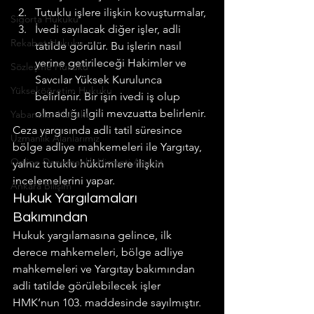
Tutuklu işlere ilişkin kovuşturmalar,
Sigorta Hukuku
İvedi sayılacak diğer işler, adli 
Rekabet Hukuku
tatilde görülür. Bu işlerin nasıl 
yerine getirileceği Hakimler ve 
Sözleşme Hukuku
Savcılar Yüksek Kurulunca 
Yükseköğretim Hukuku
belirlenir. Bir işin ivedi iş olup 
olmadığı ilgili mevzuatta belirlenir.
Yabancılar Hukuku
Ceza yargısında adli tatil süresince 
Uzmanlık Alanlarımız
bölge adliye mahkemeleri ile Yargı­tay, 
Online Danışmanlık Hizmeti Avukat
yalnız tutuklu hükümlere ilişkin 
incelemelerini yapar.
Ankara Bilişim
Hukuk Yargılamaları 
Bakımından
Hukuk yargılamasına gelince, ilk 
derece mahkemeleri, bölge adli­ye 
mahkemeleri ve Yargıtay bakımından 
adli tatilde görülebilecek işler 
HMK’nun 103. maddesinde sayılmıştır. 