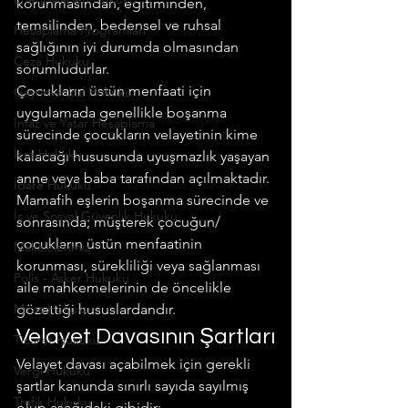
korunmasından, eğitiminden, 
temsilinden, bedensel ve ruhsal 
Hesaplama Programları
sağlığının iyi durumda olmasından 
Ceza Hukuku
sorumludurlar.
Çocukların üstün menfaati için 
Gayrimenkul Hukuku
uygulamada genellikle boşanma 
İnfaz ve Yatar Hesaplama
sürecinde çocukların velayetinin kime 
İcra Hukuku
kalacağı hususunda uyuşmazlık yaşayan 
anne veya baba tarafından açılmaktadır. 
İdare Hukuku
Mamafih eşlerin boşanma sürecinde ve 
İş ve Sosyal Güvenlik Hukuku
sonrasında; müşterek çocuğun/
çocukların üstün menfaatinin 
Makalelerimiz
korunması, sürekliliği veya sağlanması 
Polis - Asker Hukuku
aile mahkemelerinin de öncelikle 
Miras Hukuku
gözettiği hususlardandır.
Velayet Davasının Şartları
Ticaret Hukuku
Velayet davası açabilmek için gerekli 
Vergi Hukuku
şartlar kanunda sınırlı sayıda sayılmış 
Trafik Hukuku
olup aşağıdaki gibidir: