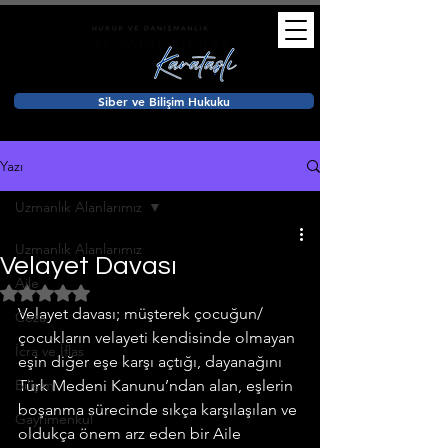
Siber ve Bilişim Hukuku
Yazı
Uzmanlık Alanlarımız
Uzmanlık Alanlarımız
Velayet Davası
Aile
5 üzerinden NaN yıldız
Velayet davası; müşterek çocuğun/
Ceza
çocukların velayeti kendisinde olmayan 
İcra ve İflas
eşin diğer eşe karşı açtığı, dayanağını 
Bilişim
Türk Medeni Kanunu’ndan alan, eşlerin 
boşanma sürecinde sıkça karşılaşılan ve 
Gayrimenkul
oldukça önem arz eden bir Aile 