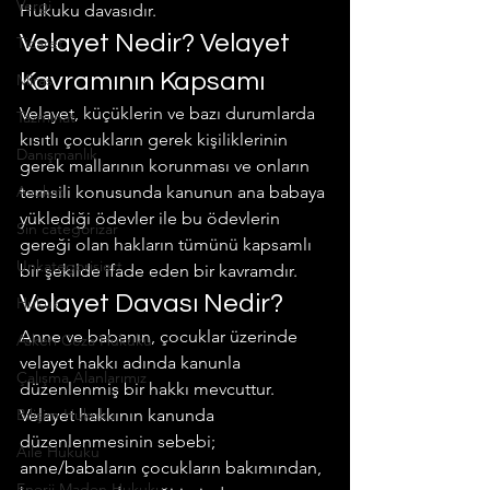
Vergi
Hukuku davasıdır.
Velayet Nedir? Velayet 
Ticaret
Kavramının Kapsamı
Miras
Velayet, küçüklerin ve bazı durumlarda 
Tazminat
kısıtlı çocukların gerek kişiliklerinin 
Danışmanlık
gerek mallarının korunması ve onların 
Avukat
temsili konusunda kanunun ana babaya 
yüklediği ödevler ile bu ödevlerin 
Sin categorizar
gereği olan hakların tümünü kapsamlı 
Unkategorisiert
bir şekilde ifade eden bir kavramdır.
Velayet Davası Nedir?
Hukuk
Anne ve babanın, çocuklar üzerinde 
Askeri Ceza Hukuku
velayet hakkı adında kanunla 
Çalışma Alanlarımız
düzenlenmiş bir hakkı mevcuttur. 
Bilişim Hukuku
Velayet hakkının kanunda 
düzenlenmesinin sebebi; 
Aile Hukuku
anne/babaların çocukların bakımından, 
Enerji Maden Hukuku