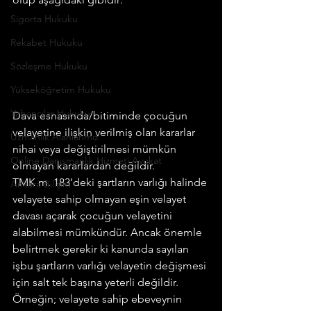
Sigorta Hukuku
Rekabet Hukuku
Sözleşme Hukuku
Yükseköğretim Hukuku
Yabancılar Hukuku
Dava esnasında/bitiminde çocuğun 
velayetine ilişkin verilmiş olan kararlar 
Uzmanlık Alanlarımız
nihai veya değiştirilmesi mümkün 
Online Danışmanlık Hizmeti Avukat
olmayan kararlardan değildir.
TMK m. 183’deki şartların varlığı halinde 
Ankara Bilişim
velayete sahip olmayan eşin velayet 
davası açarak çocuğun velayetini 
alabilmesi mümkündür. Ancak önemle 
belirtmek gerekir ki kanunda sayılan 
işbu şartların varlığı velayetin değişmesi 
için salt tek başına yeterli değildir.
Örneğin; velayete sahip ebeveynin 