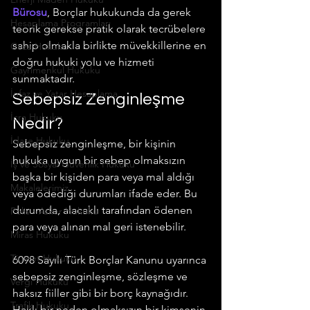
Bürosu
, Borçlar hukukunda da gerek 
Hesaplama Programları
teorik gerekse pratik olarak tecrübelere 
sahip olmakla birlikte müvekkillerine en 
Ceza Hukuku
doğru hukuki yolu ve hizmeti 
Gayrimenkul Hukuku
sunmaktadır.
İnfaz ve Yatar Hesaplama
Sebepsiz Zenginleşme 
İcra Hukuku
Nedir?
İdare Hukuku
Sebepsiz zenginleşme, bir kişinin 
hukuka uygun bir sebep olmaksızın 
İş ve Sosyal Güvenlik Hukuku
başka bir kişiden para veya mal aldığı 
Makalelerimiz
veya ödediği durumları ifade eder. Bu 
durumda, alacaklı tarafından ödenen 
Polis - Asker Hukuku
para veya alınan mal geri istenebilir.
Miras Hukuku
Ticaret Hukuku
6098 Sayılı Türk Borçlar Kanunu uyarınca 
sebepsiz zenginleşme, sözleşme ve 
Vergi Hukuku
haksız fiiller gibi bir borç kaynağıdır.
Trafik Hukuku
Haklı bir neden olmaksızın bir kimsenin 