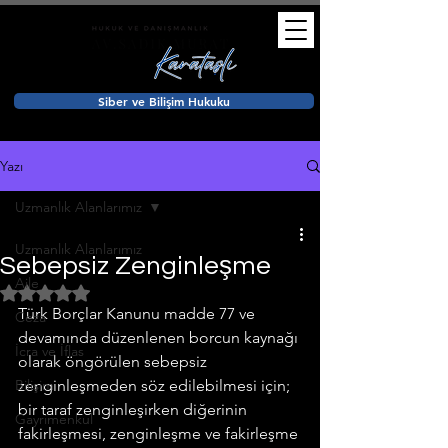
Siber ve Bilişim Hukuku
Yazı
Uzmanlık Alanlarımız
Uzmanlık Alanlarımız
Sebepsiz Zenginleşme
Aile
5 üzerinden NaN yıldız
Türk Borçlar Kanunu madde 77 ve 
Ceza
devamında düzenlenen borcun kaynağı 
İcra ve İflas
olarak öngörülen sebepsiz 
Bilişim
zenginleşmeden söz edilebilmesi için; 
bir taraf zenginleşirken diğerinin 
Gayrimenkul
fakirleşmesi, zenginleşme ve fakirleşme 