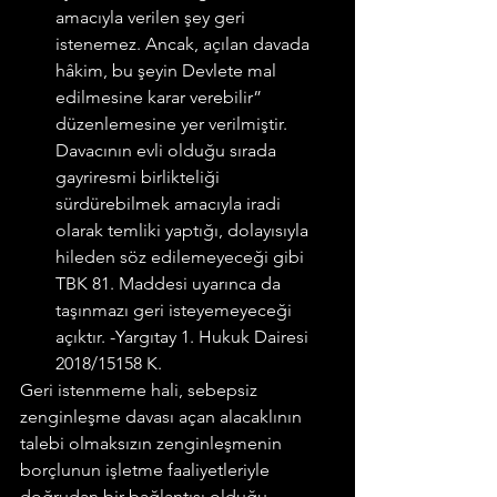
amacıyla verilen şey geri 
istenemez. Ancak, açılan davada 
hâkim, bu şeyin Devlete mal 
edilmesine karar verebilir” 
düzenlemesine yer verilmiştir. 
Davacının evli olduğu sırada 
gayriresmi birlikteliği 
sürdürebilmek amacıyla iradi 
olarak temliki yaptığı, dolayısıyla 
hileden söz edilemeyeceği gibi 
TBK 81. Maddesi uyarınca da 
taşınmazı geri isteyemeyeceği 
açıktır. -Yargıtay 1. Hukuk Dairesi 
2018/15158 K.
Geri istenmeme hali, sebepsiz 
zenginleşme davası açan alacaklının 
talebi olmaksızın zenginleşmenin 
borçlunun işletme faaliyetleriyle 
doğrudan bir bağlantısı olduğu 