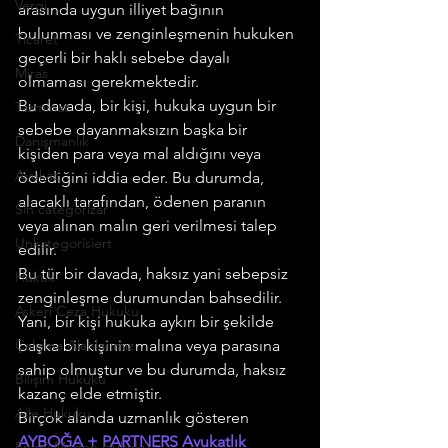
Vergi
arasında uygun illiyet bağının 
bulunması ve zenginleşmenin hukuken 
Ticaret
geçerli bir haklı sebebe dayalı 
Miras
olmaması gerekmektedir.
Bu davada, bir kişi, hukuka uygun bir 
Tazminat
sebebe dayanmaksızın başka bir 
Danışmanlık
kişiden para veya mal aldığını veya 
Avukat
ödediğini iddia eder. Bu durumda, 
alacaklı tarafından, ödenen paranın 
Sin categorizar
veya alınan malın geri verilmesi talep 
Unkategorisiert
edilir.
Bu tür bir davada, haksız yani sebepsiz 
Hukuk
zenginleşme durumundan bahsedilir. 
Askeri Ceza Hukuku
Yani, bir kişi hukuka aykırı bir şekilde 
Çalışma Alanlarımız
başka bir kişinin malına veya parasına 
sahip olmuştur ve bu durumda, haksız 
Bilişim Hukuku
kazanç elde etmiştir.
Aile Hukuku
Birçok alanda uzmanlık gösteren 
AYBOĞA + PARTNERS Avukatlık 
Enerji Maden Hukuku