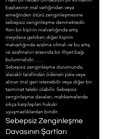
başkasının mal varlığından veya 
Sigorta Hukuku
emeğinden ötürü zenginleşmesine 
Rekabet Hukuku
sebepsiz zenginleşme denmektedir. 
Sözleşme Hukuku
Yani bir kişinin malvarlığında artış 
meydana gelirken diğer kişinin 
Yükseköğretim Hukuku
malvarlığında azalma olmalı ve bu artış 
Yabancılar Hukuku
ve azalmanın arasında bir illiyet bağı 
bulunmalıdır.
Uzmanlık Alanlarımız
Sebepsiz zenginleşme durumunda, 
Online Danışmanlık Hizmeti Avukat
alacaklı tarafından ödenen para veya 
alınan mal geri istenebilir veya diğer bir 
Ankara Bilişim
tazminat talebi olabilir. Sebepsiz 
zenginleşme davaları, mahkemelerde 
sıkça karşılaşılan hukuki 
uyuşmazlıklardan biridir.
Sebepsiz Zenginleşme 
Davasının Şartları