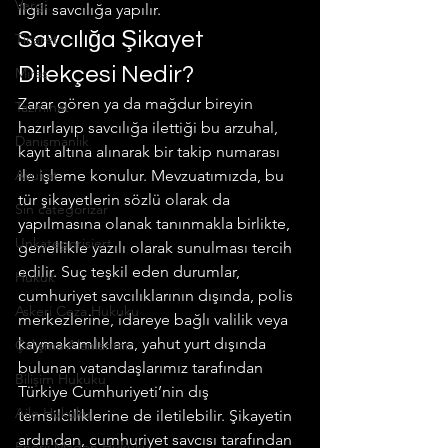
Vergi
ilgili savcılığa yapılır.
Savcılığa Şikayet 
Ticaret
Dilekçesi Nedir?
Miras
Zarar gören ya da mağdur bireyin 
Tazminat
hazırlayıp savcılığa ilettiği bu arzuhal, 
Danışmanlık
kayıt altına alınarak bir takip numarası 
Avukat
ile işleme konulur. Mevzuatımızda, bu 
tür şikayetlerin sözlü olarak da 
Sin categorizar
yapılmasına olanak tanınmakla birlikte, 
Unkategorisiert
genellikle yazılı olarak sunulması tercih 
edilir. Suç teşkil eden durumlar, 
Hukuk
cumhuriyet savcılıklarının dışında, polis 
Askeri Ceza Hukuku
merkezlerine, idareye bağlı valilik veya 
kaymakamlıklara, yahut yurt dışında 
Çalışma Alanlarımız
bulunan vatandaşlarımız tarafından 
Bilişim Hukuku
Türkiye Cumhuriyeti’nin dış 
Aile Hukuku
temsilciliklerine de iletilebilir. Şikayetin 
ardından, cumhuriyet savcısı tarafından 
Enerji Maden Hukuku