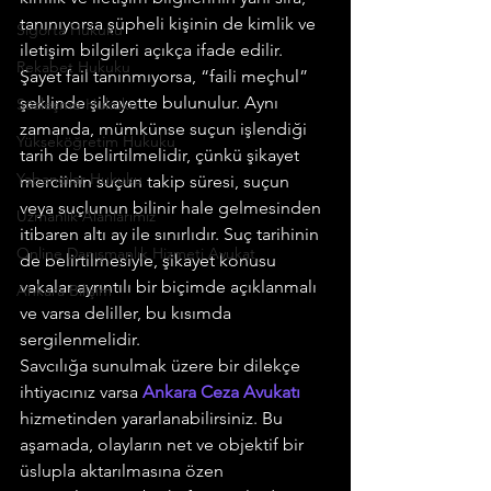
tanınıyorsa şüpheli kişinin de kimlik ve 
Sigorta Hukuku
iletişim bilgileri açıkça ifade edilir. 
Rekabet Hukuku
Şayet fail tanınmıyorsa, “faili meçhul” 
şeklinde şikayette bulunulur. Aynı 
Sözleşme Hukuku
zamanda, mümkünse suçun işlendiği 
Yükseköğretim Hukuku
tarih de belirtilmelidir, çünkü şikayet 
Yabancılar Hukuku
merciinin suçun takip süresi, suçun 
veya suçlunun bilinir hale gelmesinden 
Uzmanlık Alanlarımız
itibaren altı ay ile sınırlıdır. Suç tarihinin 
Online Danışmanlık Hizmeti Avukat
de belirtilmesiyle, şikayet konusu 
vakalar ayrıntılı bir biçimde açıklanmalı 
Ankara Bilişim
ve varsa deliller, bu kısımda 
sergilenmelidir.
Savcılığa sunulmak üzere bir dilekçe 
ihtiyacınız varsa 
Ankara Ceza Avukatı
hizmetinden yararlanabilirsiniz. Bu 
aşamada, olayların net ve objektif bir 
üslupla aktarılmasına özen 