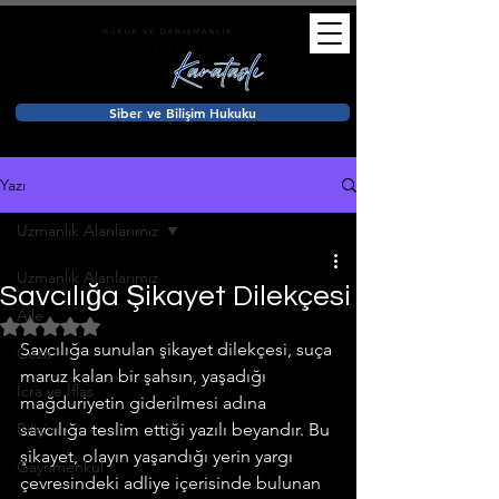
Siber ve Bilişim Hukuku
Yazı
Uzmanlık Alanlarımız
Uzmanlık Alanlarımız
Savcılığa Şikayet Dilekçesi
Aile
5 üzerinden NaN yıldız
Savcılığa sunulan şikayet dilekçesi, suça 
Ceza
maruz kalan bir şahsın, yaşadığı 
İcra ve İflas
mağduriyetin giderilmesi adına 
Bilişim
savcılığa teslim ettiği yazılı beyandır. Bu 
şikayet, olayın yaşandığı yerin yargı 
Gayrimenkul
çevresindeki adliye içerisinde bulunan 