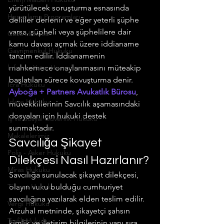
yürütülecek soruşturma esnasında 
Hesaplama Programları
deliller derlenir ve eğer yeterli şüphe 
varsa, şüpheli veya şüphelilere dair 
Ceza Hukuku
kamu davası açmak üzere iddianame 
Gayrimenkul Hukuku
tanzim edilir. İddianamenin 
İnfaz ve Yatar Hesaplama
mahkemece onaylanmasını müteakip 
başlatılan sürece kovuşturma denir. 
İcra Hukuku
Ayboğa + Partners Avukatlık Bürosu
, 
İdare Hukuku
müvekkillerinin Savcılık aşamasındaki 
dosyaları için hukuki destek 
İş ve Sosyal Güvenlik Hukuku
sunmaktadır.
Makalelerimiz
Savcılığa Şikayet 
Polis - Asker Hukuku
Dilekçesi Nasıl Hazırlanır?
Miras Hukuku
Savcılığa sunulacak şikayet dilekçesi, 
Ticaret Hukuku
olayın vuku bulduğu cumhuriyet 
savcılığına yazılarak elden teslim edilir. 
Vergi Hukuku
Arzuhal metninde, şikayetçi şahsın 
Trafik Hukuku
kimlik ve iletişim bilgilerinin yanı sıra, 