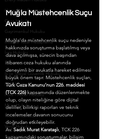
Hesaplama Programları
Muğla Müstehcenlik Suçu 
Ceza Hukuku
Avukatı
Gayrimenkul Hukuku
Muğla’da müstehcenlik suçu nedeniyle 
İnfaz ve Yatar Hesaplama
hakkınızda soruşturma başlatılmış veya 
İcra Hukuku
dava açılmışsa, sürecin başından 
itibaren ceza hukuku alanında 
İdare Hukuku
deneyimli bir avukatla hareket edilmesi 
İş ve Sosyal Güvenlik Hukuku
büyük önem taşır. Müstehcenlik suçları, 
Makalelerimiz
Türk Ceza Kanunu’nun 226. maddesi 
(TCK 226)
 kapsamında düzenlenmekte 
Polis - Asker Hukuku
olup, olayın niteliğine göre dijital 
Miras Hukuku
deliller, bilirkişi raporları ve teknik 
incelemeler davanın sonucunu 
Ticaret Hukuku
doğrudan etkileyebilir.  
Vergi Hukuku
Av. 
Sadık Murat Karataşlı
, TCK 226 
Trafik Hukuku
kapsamındaki soruşturmalar, bilişim 