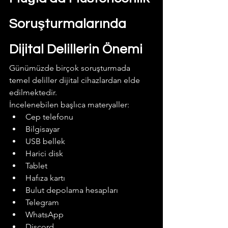
Soruşturmalarında 
Dijital Delillerin Önemi
Günümüzde birçok soruşturmada 
temel deliller dijital cihazlardan elde 
edilmektedir.
İncelenebilen başlıca materyaller:
Cep telefonu
Bilgisayar
USB bellek
Harici disk
Tablet
Hafıza kartı
Bulut depolama hesapları
Telegram
WhatsApp
Discord