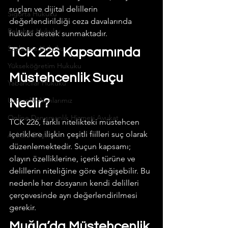
suçları ve dijital delillerin 
Sigorta Hukuku
değerlendirildiği ceza davalarında 
Rekabet Hukuku
hukuki destek sunmaktadır.
Sözleşme Hukuku
TCK 226 Kapsamında 
Yükseköğretim Hukuku
Müstehcenlik Suçu 
Yabancılar Hukuku
Uzmanlık Alanlarımız
Nedir?
Online Danışmanlık Hizmeti Avukat
TCK 226, farklı nitelikteki müstehcen 
içeriklere ilişkin çeşitli fiilleri suç olarak 
Ankara Bilişim
düzenlemektedir. Suçun kapsamı; 
olayın özelliklerine, içerik türüne ve 
delillerin niteliğine göre değişebilir. Bu 
nedenle her dosyanın kendi delilleri 
çerçevesinde ayrı değerlendirilmesi 
gerekir.  
Muğla’da Müstehcenlik 