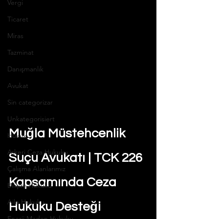
Vergi
Ticaret
Miras
Tazminat
Danışmanlık
Avukat
Sin categorizar
Unkategorisiert
Muğla Müstehcenlik 
Hukuk
Askeri Ceza Hukuku
Suçu Avukatı | TCK 226 
Çalışma Alanlarımız
Kapsamında Ceza 
Bilişim Hukuku
Aile Hukuku
Hukuku Desteği
Enerji Maden Hukuku