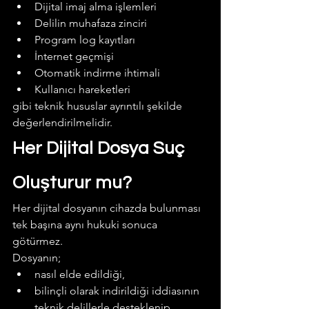
Dijital imaj alma işlemleri
Delilin muhafaza zinciri
Program log kayıtları
İnternet geçmişi
Otomatik indirme ihtimali
Kullanıcı hareketleri
gibi teknik hususlar ayrıntılı şekilde 
değerlendirilmelidir.
Her Dijital Dosya Suç 
Oluşturur mu?
Her dijital dosyanın cihazda bulunması 
tek başına aynı hukuki sonuca 
götürmez.
Dosyanın;
nasıl elde edildiği,
bilinçli olarak indirildiği iddiasının 
teknik delillerle desteklenip 