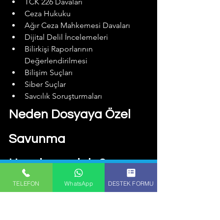
TCK 226 Davaları
Ceza Hukuku
Ağır Ceza Mahkemesi Davaları
Dijital Delil İncelemeleri
Bilirkişi Raporlarının 
Değerlendirilmesi
Bilişim Suçları
Siber Suçlar
Savcılık Soruşturmaları
Neden Dosyaya Özel 
Savunma 
Hazırlanmalıdır?
Müstehcenlik suçlarında standart 
TELEFON
WhatsApp
DESTEK FORMU
savunmalar yerine, dosyanın teknik ve 
hukuki özelliklerine göre hazırlanan 
savunmalar önem taşır.