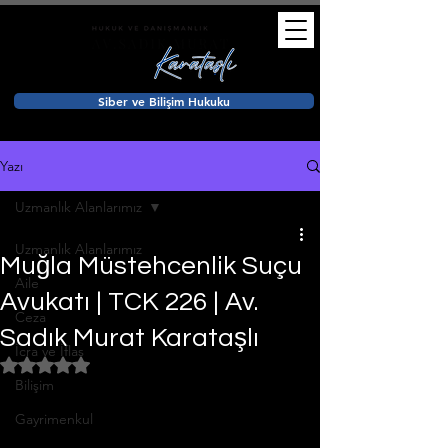
Siber ve Bilişim Hukuku
Yazı
Uzmanlık Alanlarımız
Uzmanlık Alanlarımız
Muğla Müstehcenlik Suçu
Aile
Avukatı | TCK 226 | Av.
Ceza
Sadık Murat Karataşlı
İcra ve İflas
5 üzerinden NaN yıldız
Bilişim
Gayrimenkul