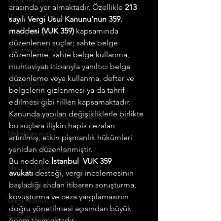
arasında yer almaktadır. Özellikle 
213 
Hesaplama Programları
sayılı Vergi Usul Kanunu’nun 359. 
maddesi (VUK 359)
 kapsamında 
Ceza Hukuku
düzenlenen suçlar; sahte belge 
Gayrimenkul Hukuku
düzenleme, sahte belge kullanma, 
muhteviyatı itibarıyla yanıltıcı belge 
İnfaz ve Yatar Hesaplama
düzenleme veya kullanma, defter ve 
İcra Hukuku
belgelerin gizlenmesi ya da tahrif 
İdare Hukuku
edilmesi gibi fiilleri kapsamaktadır. 
Kanunda yapılan değişikliklerle birlikte 
İş ve Sosyal Güvenlik Hukuku
bu suçlara ilişkin hapis cezaları 
Makalelerimiz
artırılmış, etkin pişmanlık hükümleri 
yeniden düzenlenmiştir.  
Polis - Asker Hukuku
Bu nedenle 
İstanbul  VUK 359 
Miras Hukuku
avukatı
 desteği, vergi incelemesinin 
Ticaret Hukuku
başladığı andan itibaren soruşturma, 
kovuşturma ve ceza yargılamasının 
Vergi Hukuku
doğru yönetilmesi açısından büyük 
Trafik Hukuku
önem taşımaktadır.