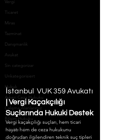
Vergi
Ticaret
Miras
Tazminat
Danışmanlık
Avukat
Sin categorizar
Unkategorisiert
Hukuk
İstanbul  VUK 359 Avukatı
Askeri Ceza Hukuku
| Vergi Kaçakçılığı 
Çalışma Alanlarımız
Suçlarında Hukuki Destek
Bilişim Hukuku
Vergi kaçakçılığı suçları, hem ticari 
Aile Hukuku
hayatı hem de ceza hukukunu 
doğrudan ilgilendiren teknik suç tipleri 
Enerji Maden Hukuku