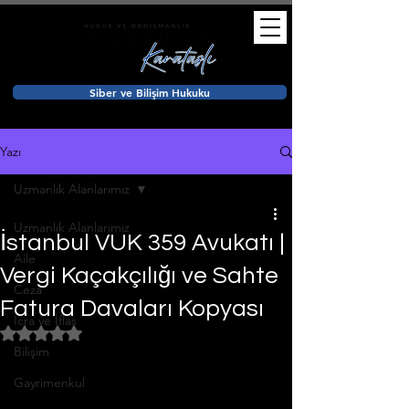
Siber ve Bilişim Hukuku
Yazı
Uzmanlık Alanlarımız
Uzmanlık Alanlarımız
İstanbul VUK 359 Avukatı |
Aile
Vergi Kaçakçılığı ve Sahte
Ceza
Fatura Davaları Kopyası
İcra ve İflas
5 üzerinden NaN yıldız
Bilişim
Gayrimenkul