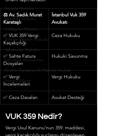
Sigorta Hukuku
⚖️ Av. Sadık Murat 
İstanbul Vuk 359 
Rekabet Hukuku
Karataşlı
Avukatı
Sözleşme Hukuku
✅ VUK 359 Vergi 
Ceza Hukuku
Yükseköğretim Hukuku
Kaçakçılığı
Yabancılar Hukuku
✅ Sahte Fatura 
Hukuki Savunma
Uzmanlık Alanlarımız
Dosyaları
Online Danışmanlık Hizmeti Avukat
✅ Vergi 
Vergi Hukuku
Ankara Bilişim
İncelemeleri
✅ Ceza Davaları
Avukat Desteği
VUK 359 Nedir?
Vergi Usul Kanunu’nun 359. maddesi, 
vergi kaçakçılığı suçlarını düzenleyen 