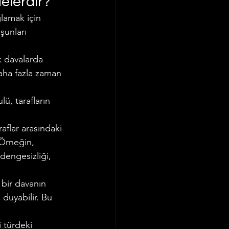
elerdir?
ğlamak için 
şunları 
 davalarda 
daha fazla zaman 
ü, tarafların 
aflar arasındaki 
Örneğin, 
 dengesizliği, 
bir davanın 
 duyabilir. Bu 
 türdeki 