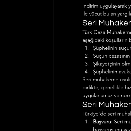
indirim uygulayarak 
ile vücut bulan yargı
Seri Muhakem
Türk Ceza Muhakemes
aşağıdaki koşulların
Şüphelinin suçu
Suçun cezasının 
Şikayetçinin olm
Şüphelinin avuka
Seri muhakeme usulü
birlikte, genellikle 
uygulanamaz ve norma
Seri Muhakem
Türkiye’de seri muha
Başvuru:
 Seri m
başvurusunu yazı