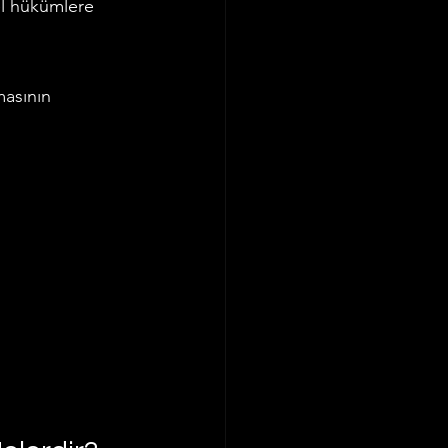
el hükümlere 
masının 