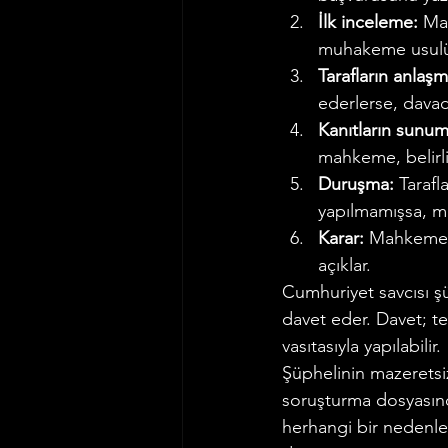
İlk inceleme:
 Ma
muhakeme usulün
Tarafların anlaşm
ederlerse, dava
Kanıtların sunum
mahkeme, belirli 
Duruşma:
 Taraf
yapılmamışsa, ma
Karar:
 Mahkeme, 
açıklar.
Cumhuriyet savcısı ş
davet eder. Davet; tel
vasıtasıyla yapılabilir.
Şüphelinin mazeretsi
soruşturma dosyasınd
herhangi bir nedenle