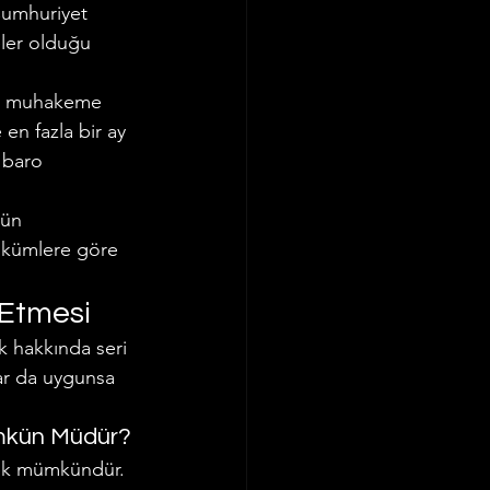
Cumhuriyet 
eler olduğu 
eri muhakeme 
 en fazla bir ay 
 baro 
lün 
ükümlere göre 
 Etmesi
 hakkında seri 
ar da uygunsa 
mkün Müdür?
mek mümkündür. 