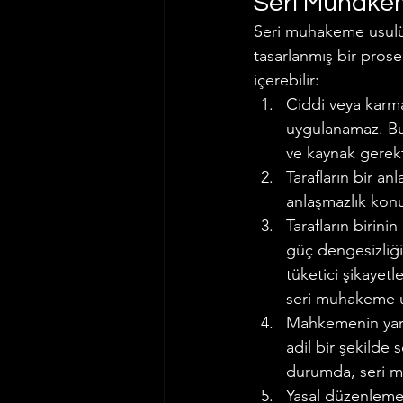
Seri Muhakem
Seri muhakeme usulü, 
tasarlanmış bir prose
içerebilir:
Ciddi veya karm
uygulanamaz. Bu 
ve kaynak gerekti
Tarafların bir a
anlaşmazlık kon
Tarafların birin
güç dengesizliği
tüketici şikayetl
seri muhakeme 
Mahkemenin yarg
adil bir şekilde 
durumda, seri m
Yasal düzenlemele