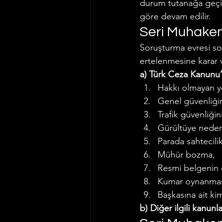
durum tutanağa geçir
göre devam edilir.
Seri Muhakem
Soruşturma evresi son
ertelenmesine karar 
a) Türk Ceza Kanunu’
Hakkı olmayan y
Genel güvenliğin
Trafik güvenliği
Gürültüye nede
Parada sahtecilik
Mühür bozma,
Resmi belgenin 
Kumar oynanması
Başkasına ait kim
b) Diğer ilgili kanunl