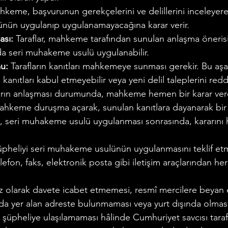
hkeme, başvurunun gerekçelerini ve delillerini inceleyerek
ün uygulanıp uygulanamayacağına karar verir.
ası:
 Taraflar, mahkeme tarafından sunulan anlaşma önerisi
da seri muhakeme usulü uygulanabilir.
u:
 Tarafların kanıtları mahkemeye sunması gerekir. Bu aş
kanıtları kabul etmeyebilir veya yeni delil taleplerini redd
ların anlaşması durumunda, mahkeme hemen bir karar vere
hkeme duruşma açarak, sunulan kanıtlara dayanarak bir k
seri muhakeme usulü uygulanması sonrasında, kararını hız
üpheliyi seri muhakeme usulünün uygulanmasını teklif et
efon, faks, elektronik posta gibi iletişim araçlarından her
z olarak davete icabet etmemesi, resmî mercilere beyan 
a yer alan adreste bulunmaması veya yurt dışında olması
 şüpheliye ulaşılamaması hâlinde Cumhuriyet savcısı tara