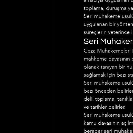
amacıyla uygulanan b
toplama, duruşma yapm
Seri muhakeme usulü, 
İş ve Sosyal Güvenlik Hukuku
uygulanan bir yöntem
süreçlerin yeterince
Seri Muhake
Ceza Muhakemeleri K
mahkeme davasının da
olanak tanıyan bir h
sağlamak için bazı sta
Seri muhakeme usulü
bazı önceden belirlenm
delil toplama, tanıkl
ve tarihler belirler.
Seri muhakeme usulü
kamu davasının açılm
beraber seri muhakem