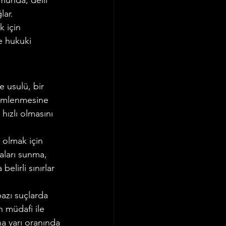
munda, delil 
lar.
 için 
Ticaret Hukuku
e hukuki 
usulü, bir 
zümlenmesine 
ızlı olmasını 
olmak için 
yaları sunma, 
lirli sınırlar 
azı suçlarda 
 müdafi ile 
a yarı oranında 