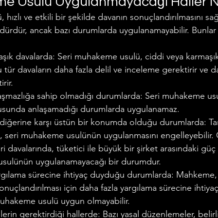
e Usulü Uygulanmayacağı Haller N
hızlı ve etkili bir şekilde davanın sonuçlandırılmasını sa
dürdür, ancak bazı durumlarda uygulanamayabilir. Bunlar 
aşık davalarda: Seri muhakeme usulü, ciddi veya karmaşık
tür davaların daha fazla delil ve inceleme gerektirir ve 
rir.
nlaşmazlığa sahip olmadığı durumlarda: Seri muhakeme usul
usunda anlaşamadığı durumlarda uygulanamaz.
in diğerine karşı üstün bir konumda olduğu durumlarda: Tar
, seri muhakeme usulünün uygulanmasını engelleyebilir. 
eri davalarında, tüketici ile büyük bir şirket arasındaki güç
usulünün uygulanamayacağı bir durumdur.
ılama sürecine ihtiyaç duyduğu durumlarda: Mahkeme, 
sonuçlandırılması için daha fazla yargılama sürecine ihtiyaç
uhakeme usulü uygun olmayabilir.
rin gerektirdiği hallerde: Bazı yasal düzenlemeler, belirli