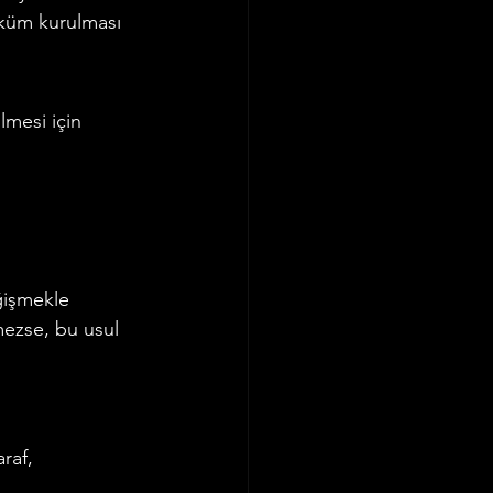
üküm kurulması 
mesi için 
işmekle 
mezse, bu usul 
raf, 