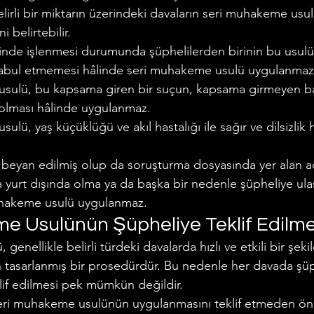
lirli bir miktarın üzerindeki davaların seri muhakeme usulü
 belirtebilir.
linde işlenmesi durumunda şüphelilerden birinin bu usulü
abul etmemesi hâlinde seri muhakeme usulü uygulanmaz
sulü, bu kapsama giren bir suçun, kapsama girmeyen baş
ş olması hâlinde uygulanmaz.
lü, yaş küçüklüğü ve akıl hastalığı ile sağır ve dilsizlik 
 beyan edilmiş olup da soruşturma dosyasında yer alan a
yurt dışında olma ya da başka bir nedenle şüpheliye ula
uhakeme usulü uygulanmaz.
e Usulünün Şüpheliye Teklif Edilme
enellikle belirli türdeki davalarda hızlı ve etkili bir şeki
n tasarlanmış bir prosedürdür. Bu nedenle her davada şüp
if edilmesi pek mümkün değildir.
eri muhakeme usulünün uygulanmasını teklif etmeden önc