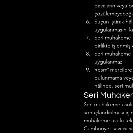
davaların veya be
çözülemeyeceğini
Suçun iştirak hâ
uygulanmasını k
Seri muhakeme u
birlikte işlenmi
Seri muhakeme usu
uygulanmaz.
Resmî mercilere
bulunmama veya 
hâlinde, seri m
Seri Muhakem
Seri muhakeme usulü, g
sonuçlandırılması içi
muhakeme usulü tekl
Cumhuriyet savcısı s