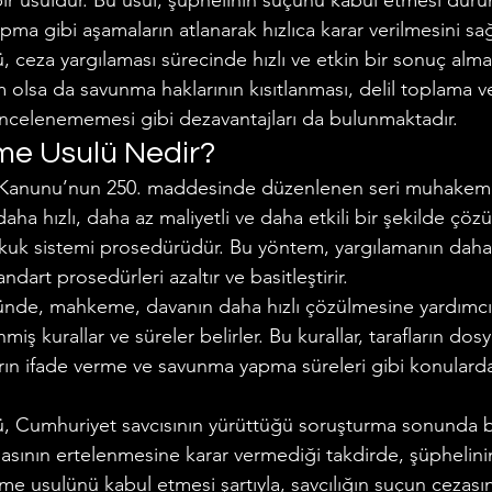
ir usuldür. Bu usul, şüphelinin suçunu kabul etmesi duru
a gibi aşamaların atlanarak hızlıca karar verilmesini sağ
ceza yargılaması sürecinde hızlı ve etkin bir sonuç almak
Makalelerimiz
Polis - Asker Hukuku
Miras Hukuku
 olsa da savunma haklarının kısıtlanması, delil toplama v
 incelenememesi gibi dezavantajları da bulunmaktadır.
me Usulü Nedir?
anunu’nun 250. maddesinde düzenlenen seri muhakeme 
ha hızlı, daha az maliyetli ve daha etkili bir şekilde çö
ukuk sistemi prosedürüdür. Bu yöntem, yargılamanın daha h
ndart prosedürleri azaltır ve basitleştirir.
nde, mahkeme, davanın daha hızlı çözülmesine yardımcı 
iş kurallar ve süreler belirler. Bu kurallar, tarafların dos
arın ifade verme ve savunma yapma süreleri gibi konularda be
, Cumhuriyet savcısının yürüttüğü soruşturma sonunda b
asının ertelenmesine karar vermediği takdirde, şüphelinin
e usulünü kabul etmesi şartıyla, savcılığın suçun cezasın