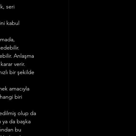
, seri 
ni kabul 
amada, 
edebilir.
bilir. Anlaşma 
arar verir.
lı bir şekilde 
mek amacıyla 
hangi biri 
edilmiş olup da 
 ya da başka 
fından bu 