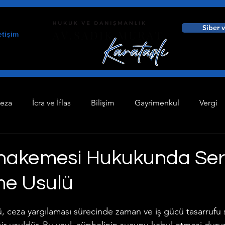
Siber 
letişim
eza
İcra ve İflas
Bilişim
Gayrimenkul
Vergi
Avukat
Sin categorizar
Unkategorisiert
Hukuk
hakemesi Hukukunda Ser
e Usulü
m Hukuku
Aile Hukuku
Enerji Maden Hukuku
Hes
dız
 ceza yargılaması sürecinde zaman ve iş gücü tasarrufu
 Hukuku
İnfaz ve Yatar Hesaplama
İcra Hukuku
İ