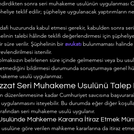
lendirdikten sonra seri muhakeme usulünün uygulanması 
pheliye teklif edilir; şüpheliye uygulanacak yaptırımların n
müdafi huzurunda kabul etmesi gerekir, kabulden sonra s
linin talebi hâlinde teklifi değerlendirmesi için şüpheliye
süre verilir. Şüphelinin bir 
avukatı
bulunmaması halinde
vlendirilmesi istenilir.
olmaksızın belirlenen süre içinde gelmemesi veya bu usu
 etmediğini bildirmesi durumunda soruşturmaya genel h
muhakeme usulü uygulanmaz.
izzat Seri Muhakeme Usulünü Talep
n düzenlenmesine kadar Cumhuriyet savcısına başvurarak
ygulanmasını isteyebilir. Bu durumda eğer diğer koşull
arafından seri muhakeme usulü uygulanır.
Usulünde Mahkeme Kararına İtiraz Etmek Mü
 usulüne göre verilen mahkeme kararlarına da itiraz et