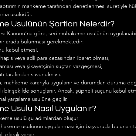
yaptırımın mahkeme tarafından denetlenmesi suretiyle h
lama usulüdür.
e Usulünün Şartları Nelerdir?
i Kanunu’na göre, seri muhakeme usulünün uygulanabil
 bir arada bulunması gerekmektedir:
nu kabul etmesi,
hapis veya adli para cezasından ibaret olması,
aması veya şikayetçinin suçtan vazgeçmesi,
tı tarafından savunulması.
, mahkeme kararıyla uygulanır ve durumdan duruma değ
hızlı bir şekilde sonuçlanır. Ancak, şüpheli suçunu kabul et
l yargılama usulüne geçilir.
e Usulü Nasıl Uygulanır?
keme usulü şu adımlardan oluşur:
uhakeme usulünün uygulanması için başvuruda bulunan ta
lı olarak yapar.