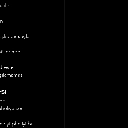
 ile 
n 
.
ka bir suçla 
hâllerinde 
dreste 
şılamaması 
si
lde 
heliye seri 
e şüpheliyi bu 