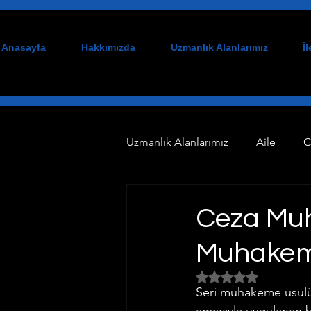
Anasayfa
Hakkımızda
Uzmanlık Alanlarımız
İ
Uzmanlık Alanlarımız
Aile
C
Tazminat
Danışmanlık
Ceza Mu
Muhakem
Çalışma Alanlarımız
Bilişi
5 üzerinden NaN yıl
Seri muhakeme usulü,
Ceza Hukuku
Gayrimenkul