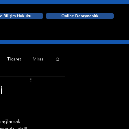
ve Bilişim Hukuku
Online Danışmanlık
Ticaret
Miras
Askeri Ceza Hukuku
i
aplama Programları
 sağlamak 
dare Hukuku