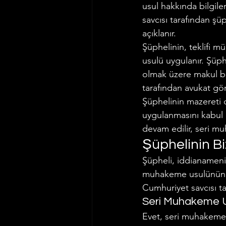
usul hakkında bilgi
savcısı tarafından şü
açıklanır.
Şüphelinin, teklifi 
usulü uygulanır. Şüphe
olmak üzere makul bir 
tarafından avukat göre
Şüphelinin mazereti 
uygulanmasını kabul
devam edilir, seri 
Şüphelinin B
Şüpheli, iddianameni
muhakeme usulünün u
Cumhuriyet savcısı t
Seri Muhakeme 
Evet, seri muhakeme