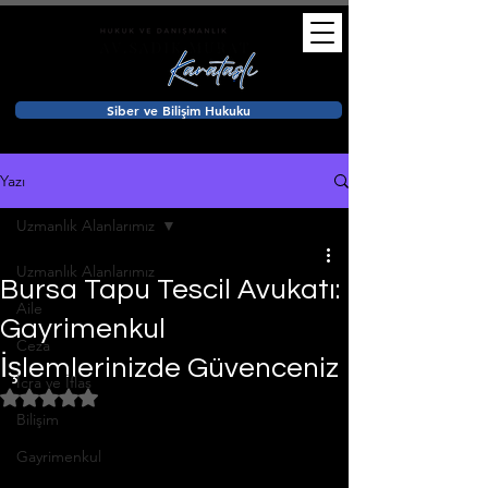
Siber ve Bilişim Hukuku
Yazı
Uzmanlık Alanlarımız
Uzmanlık Alanlarımız
Bursa Tapu Tescil Avukatı:
Aile
Gayrimenkul
Ceza
İşlemlerinizde Güvenceniz
İcra ve İflas
5 üzerinden NaN yıldız
Bilişim
Gayrimenkul