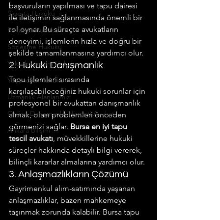
başvuruların yapılması ve tapu dairesi 
Sigorta Hukuku
ile iletişimin sağlanmasında önemli bir 
rol oynar. Bu süreçte avukatların 
Rekabet Hukuku
deneyimi, işlemlerin hızla ve doğru bir 
Sözleşme Hukuku
şekilde tamamlanmasına yardımcı olur.
Yükseköğretim Hukuku
2. Hukuki Danışmanlık
Tapu işlemleri sırasında 
Yabancılar Hukuku
karşılaşabileceğiniz hukuki sorunlar için 
Uzmanlık Alanlarımız
profesyonel bir avukattan danışmanlık 
Online Danışmanlık Hizmeti Avukat
almak, olası problemleri önceden 
görmenizi sağlar. 
Bursa en iyi tapu 
Ankara Bilişim
tescil avukatı
, müvekkillerine hukuki 
süreçler hakkında detaylı bilgi vererek, 
bilinçli kararlar almalarına yardımcı olur.
3. Anlaşmazlıkların Çözümü
Gayrimenkul alım-satımında yaşanan 
anlaşmazlıklar, bazen mahkemeye 
taşınmak zorunda kalabilir. Bursa tapu 