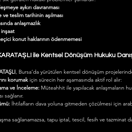
leşmeye aykırı davranması
ve teslim tarihinin aşılması
asında anlaşmazlık
 inşaat
 geçici konut haklarının ödenmemesi
 KARATAŞLI ile Kentsel Dönüşüm Hukuku Danı
RATAŞLI
, Bursa’da yürütülen kentsel dönüşüm projelerind
arını korumak
 için sürecin her aşamasında aktif rol alır:
ama ve İnceleme:
 Müteahhit ile yapılacak anlaşmaların h
ı sağlanır.
ümü:
 İhtilafların dava yoluna gitmeden çözülmesi için ara
.
aşma sağlanamazsa, tapu iptal, tescil, fesih ve tazminat da