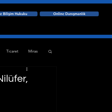
ve Bilişim Hukuku
Online Danışmanlık
Ticaret
Miras
Askeri Ceza Hukuku
ilüfer,
aplama Programları
dare Hukuku