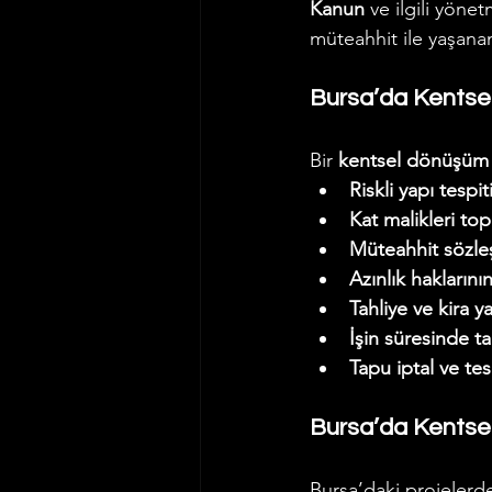
Kanun
 ve ilgili yönet
müteahhit ile yaşanan
Bursa’da Kentse
Bir 
kentsel dönüşüm 
Riskli yapı tespit
Kat malikleri to
Müteahhit sözle
Azınlık hakların
Tahliye ve kira y
İşin süresinde t
Tapu iptal ve tes
Bursa’da Kentsel
Bursa’daki projelerd