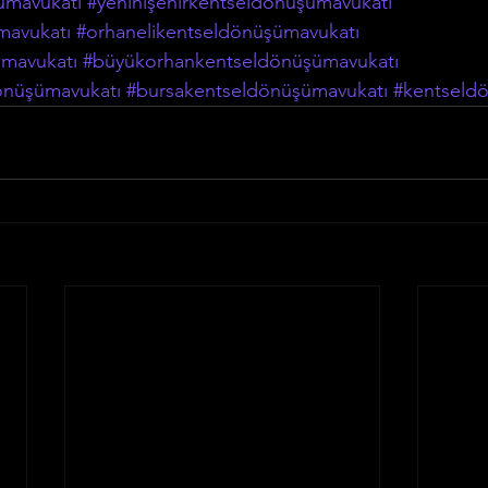
ümavukatı
#yenihişehirkentseldönüşümavukatı
mavukatı
#orhanelikentseldönüşümavukatı
ümavukatı
#büyükorhankentseldönüşümavukatı
önüşümavukatı
#bursakentseldönüşümavukatı
#kentseld