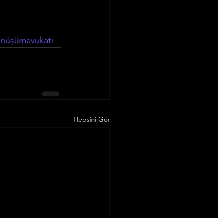
önüşümavukatı
Hepsini Gör