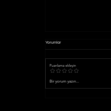
Yorumlar
Puanlama ekleyin
Moya Markets Forex
Bir yorum yazın...
Dolandırıcılığı Avukatı | Av.
Sadık Murat Karataşlı