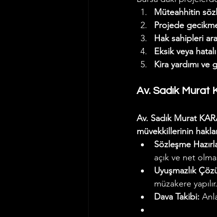
Müteahhitin söz
Projede gecikme 
Hak sahipleri ar
Eksik veya hatalı
Kira yardımı ve
Av. Sadık Murat
Av. Sadık Murat KA
müvekkillerinin hakl
Sözleşme Hazırl
açık ve net olmas
Uyuşmazlık Çöz
müzakere yapılır
Dava Takibi:
 Anl