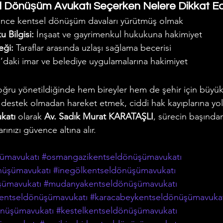
l Dönüşüm Avukatı Seçerken Nelere Dikkat Ed
nce kentsel dönüşüm davaları yürütmüş olmak
 Bilgisi:
 İnşaat ve gayrimenkul hukukuna hakimiyet
eği:
 Taraflar arasında uzlaşı sağlama becerisi
a’daki imar ve belediye uygulamalarına hakimiyet
ru yönetildiğinde hem bireyler hem de şehir için büyük 
i destek olmadan hareket etmek, ciddi hak kayıplarına yol 
katı
 olarak 
Av. Sadık Murat KARATAŞLI
, sürecin başında
rınızı güvence altına alır.
şümavukatı
#osmangazikentseldönüşümavukatı
önüşümavukatı
#inegölkentseldönüşümavukatı
şümavukatı
#mudanyakentseldönüşümavukatı
entseldönüşümavukatı
#karacabeykentseldönüşümavuka
önüşümavukatı
#kestelkentseldönüşümavukatı