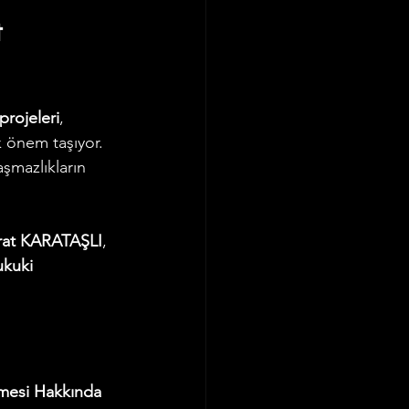
 
rojeleri
, 
 önem taşıyor. 
aşmazlıkların 
rat KARATAŞLI
, 
kuki 
ülmesi Hakkında 