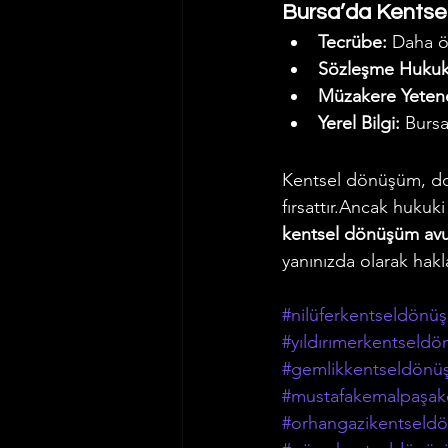
Bursa’da Kentse
Tecrübe:
 Daha ö
Sözleşme Hukuku
Müzakere Yeten
Yerel Bilgi:
 Burs
Kentsel dönüşüm, doğ
fırsattır.Ancak hukuk
kentsel dönüşüm avu
yanınızda olarak hakla
#nilüferkentseldönü
#yıldırımerkentseld
#gemlikkentseldönü
#mustafakemalpaşak
#orhangazikentseld