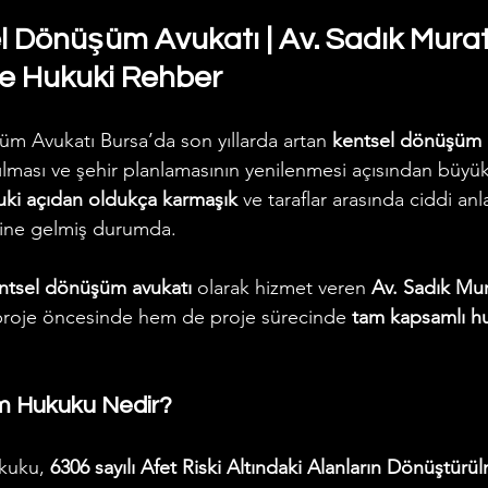
l Dönüşüm Avukatı | Av. Sadık Murat
e Hukuki Rehber
m Avukatı Bursa’da son yıllarda artan 
kentsel dönüşüm p
ılması ve şehir planlamasının yenilenmesi açısından büyük
uki açıdan oldukça karmaşık
 ve taraflar arasında ciddi anl
aline gelmiş durumda.
ntsel dönüşüm avukatı
 olarak hizmet veren 
Av. Sadık Mu
proje öncesinde hem de proje sürecinde 
tam kapsamlı hu
m Hukuku Nedir?
kuku, 
6306 sayılı Afet Riski Altındaki Alanların Dönüştür