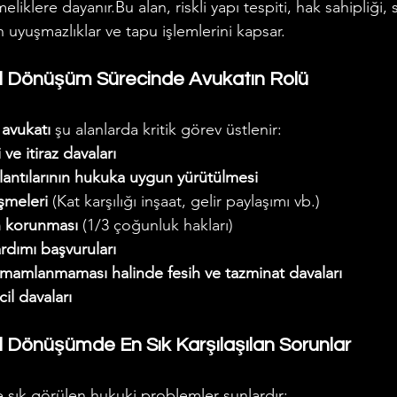
meliklere dayanır.Bu alan, riskli yapı tespiti, hak sahipliği,
 uyuşmazlıklar ve tapu işlemlerini kapsar.
l Dönüşüm Sürecinde Avukatın Rolü
avukatı
 şu alanlarda kritik görev üstlenir:
i ve itiraz davaları
plantılarının hukuka uygun yürütülmesi
şmeleri
 (Kat karşılığı inşaat, gelir paylaşımı vb.)
ın korunması
 (1/3 çoğunluk hakları)
ardımı başvuruları
amamlanmaması halinde fesih ve tazminat davaları
cil davaları
 Dönüşümde En Sık Karşılaşılan Sorunlar
e sık görülen hukuki problemler şunlardır: