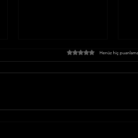
Siber
Forex Dolandırıcılığı:
5 üzerinden 0 yıldız
Henüz hiç puanlama
Yayg
Dolandırıldım, Paramı Nasıl
Başvu
Geri Alabilirim? (2026 Rehberi)
Siber 
Forex işlemleri üzerinden
mobil
dolandırıcılık vakaları son yıllarda
ileti
arttı. Bu yazıda “forex
gerçek
dolandırıcılığı” şüphesi olan
kapsa
durumlarda hangi delillerin
yönte
toplanması gerektiğini, hangi
yollar
başvuruların yapılabilece