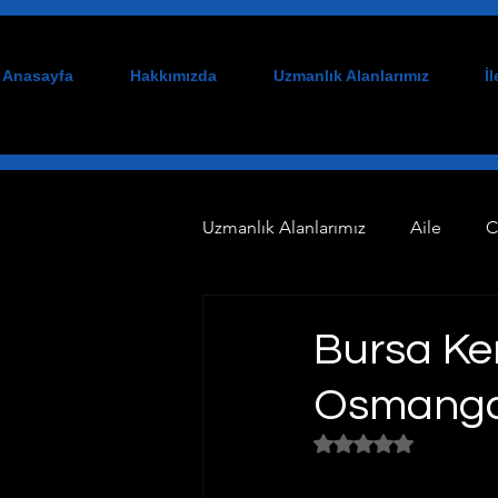
Anasayfa
Hakkımızda
Uzmanlık Alanlarımız
İ
Uzmanlık Alanlarımız
Aile
C
Tazminat
Danışmanlık
Bursa Ken
Osmangazi
Çalışma Alanlarımız
Bilişi
5 üzerinden NaN yıl
Ceza Hukuku
Gayrimenkul