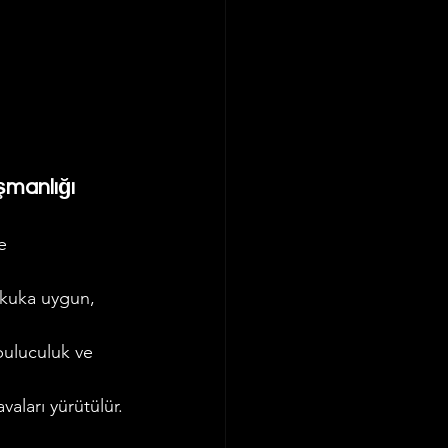
şmanlığı
e 
ukuka uygun, 
buluculuk ve 
vaları yürütülür.