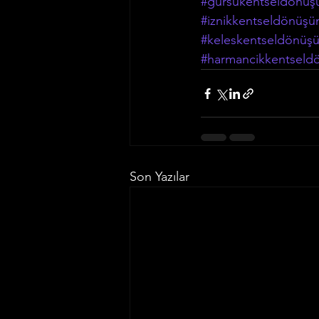
#gürsukentseldönüş
#iznikkentseldönüşü
#keleskentseldönüş
#harmancikkentseld
Son Yazılar