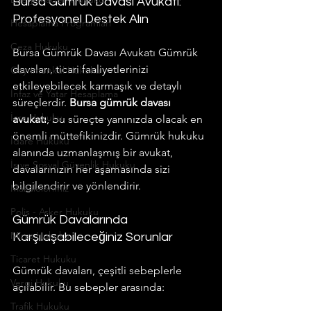
Bursa Gümrük Davası Avukatı: 
Profesyonel Destek Alın
Hesaplama Programları
Ceza Hukuku
Bursa Gümrük Davası Avukatı Gümrük 
davaları, ticari faaliyetlerinizi 
Gayrimenkul Hukuku
etkileyebilecek karmaşık ve detaylı 
İnfaz ve Yatar Hesaplama
süreçlerdir. 
Bursa gümrük davası 
İcra Hukuku
avukatı
, bu süreçte yanınızda olacak en 
önemli müttefikinizdir. Gümrük hukuku 
İdare Hukuku
alanında uzmanlaşmış bir avukat, 
İş ve Sosyal Güvenlik Hukuku
davalarınızın her aşamasında sizi 
bilgilendirir ve yönlendirir.
Makalelerimiz
Polis - Asker Hukuku
Gümrük Davalarında 
Miras Hukuku
Karşılaşabileceğiniz Sorunlar
Ticaret Hukuku
Gümrük davaları, çeşitli sebeplerle 
Vergi Hukuku
açılabilir. Bu sebepler arasında:
Trafik Hukuku