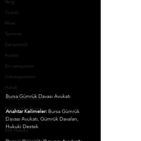
Vergi
Ticaret
Miras
Tazminat
Danışmanlık
Avukat
Sin categorizar
Unkategorisiert
Hukuk
Bursa Gümrük Davası Avukatı
Askeri Ceza Hukuku
Çalışma Alanlarımız
Anahtar Kelimeler:
 Bursa Gümrük 
Davası Avukatı, Gümrük Davaları, 
Bilişim Hukuku
Hukuki Destek
Aile Hukuku
Enerji Maden Hukuku