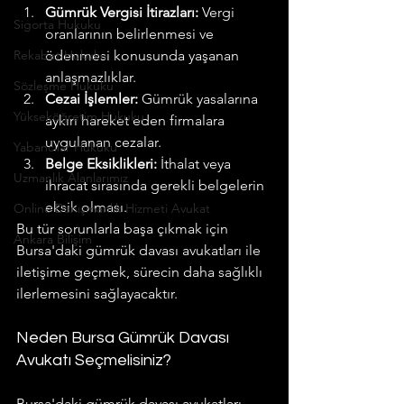
Gümrük Vergisi İtirazları:
 Vergi 
Sigorta Hukuku
oranlarının belirlenmesi ve 
Rekabet Hukuku
ödenmesi konusunda yaşanan 
anlaşmazlıklar.
Sözleşme Hukuku
Cezai İşlemler:
 Gümrük yasalarına 
Yükseköğretim Hukuku
aykırı hareket eden firmalara 
uygulanan cezalar.
Yabancılar Hukuku
Belge Eksiklikleri:
 İthalat veya 
Uzmanlık Alanlarımız
ihracat sırasında gerekli belgelerin 
eksik olması.
Online Danışmanlık Hizmeti Avukat
Bu tür sorunlarla başa çıkmak için 
Ankara Bilişim
Bursa'daki gümrük davası avukatları ile 
iletişime geçmek, sürecin daha sağlıklı 
ilerlemesini sağlayacaktır.
Neden Bursa Gümrük Davası 
Avukatı Seçmelisiniz?
Bursa'daki gümrük davası avukatları, 