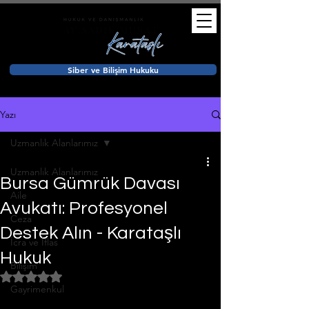
Siber ve Bilişim Hukuku
Yazı
Uzmanlık Alanlarımız
Uzmanlık Alanlarımız
Bursa Gümrük Davası
Aile
Avukatı: Profesyonel
Ceza
Destek Alın - Karataşlı
İcra ve İflas
Hukuk
Bilişim
5 üzerinden NaN yıldız
Gayrimenkul