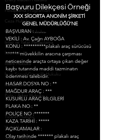
Başvuru Dilekçesi Örneği
Hesaplama Programları
XXX SİGORTA ANONİM ŞİRKETİ 
Ceza Hukuku
GENEL MÜDÜRLÜĞÜ’NE
BAŞVURAN : …….
Gayrimenkul Hukuku
VEKİLİ : Av. Çağrı AYBOĞA
İnfaz ve Yatar Hesaplama
KONU : **********plakalı araç sürücüsü 
İcra Hukuku
****** müvekkilin aracına çarpması 
neticesinde araçta ortaya çıkan değer 
İdare Hukuku
kaybı tutarında maddi tazminatın 
İş ve Sosyal Güvenlik Hukuku
ödenmesi talebidir.
HASAR DOSYA NO : **
Makalelerimiz
MAĞDUR ARAÇ : ***
Polis - Asker Hukuku
KUSURLU ARAÇ BİLGİLERİ
Miras Hukuku
PLAKA NO : **
POLİÇE NO :*******
Ticaret Hukuku
KAZA TARİHİ : *****
Vergi Hukuku
AÇIKLAMALAR :
Olay tarihinde ******* plakalı araç 
Trafik Hukuku