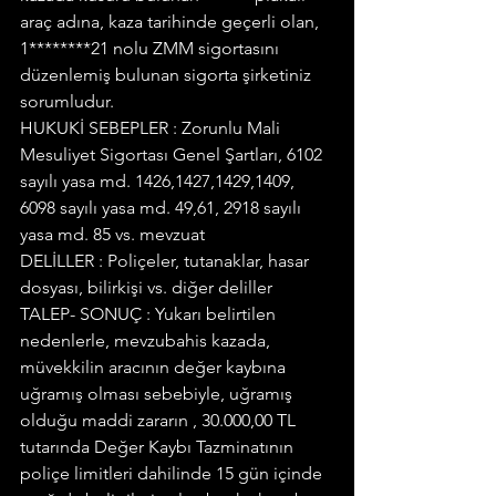
araç adına, kaza tarihinde geçerli olan, 
1********21 nolu ZMM sigortasını 
düzenlemiş bulunan sigorta şirketiniz 
sorumludur.
HUKUKİ SEBEPLER : Zorunlu Mali 
Mesuliyet Sigortası Genel Şartları, 6102 
sayılı yasa md. 1426,1427,1429,1409, 
6098 sayılı yasa md. 49,61, 2918 sayılı 
yasa md. 85 vs. mevzuat
DELİLLER : Poliçeler, tutanaklar, hasar 
dosyası, bilirkişi vs. diğer deliller
TALEP- SONUÇ : Yukarı belirtilen 
nedenlerle, mevzubahis kazada, 
müvekkilin aracının değer kaybına 
uğramış olması sebebiyle, uğramış 
olduğu maddi zararın , 30.000,00 TL 
tutarında Değer Kaybı Tazminatının 
poliçe limitleri dahilinde 15 gün içinde 