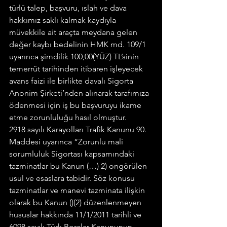
türlü talep, başvuru, ıslah ve dava 
hakkımız saklı kalmak kaydıyla 
müvekkile ait araçta meydana gelen 
değer kaybı bedelinin HMK md. 109/1 
uyarınca şimdilik 100,00(YÜZ) TL’sinin 
temerrüt tarihinden itibaren işleyecek 
avans faizi ile birlikte davalı Sigorta 
Anonim Şirketi’nden alınarak tarafımıza 
ödenmesi için iş bu başvuruyu ikame 
etme zorunluluğu hasıl olmuştur.
2918 sayılı Karayolları Trafik Kanunu 90. 
Maddesi uyarınca “Zorunlu mali 
sorumluluk Sigortası kapsamındaki 
tazminatlar bu Kanun (…) 2) ongörülen 
usul ve esaslara tabidir. Söz konusu 
tazminatlar ve manevi tazminata ilişkin 
olarak bu Kanun ()(2) düzenlenmeyen 
hususlar hakkında 11/1/2011 tarihli ve 
6098 sayılı Türk Borçlar Kanununun 