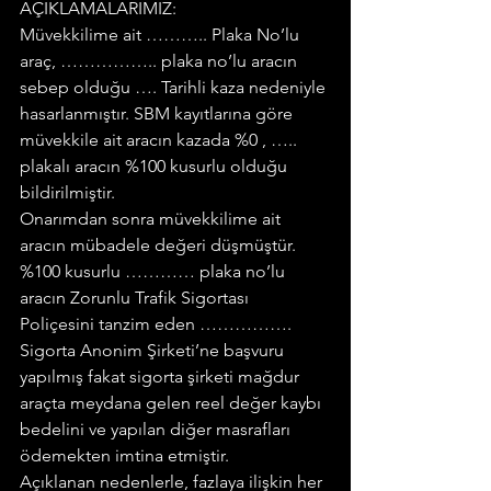
AÇIKLAMALARIMIZ:
Müvekkilime ait ……….. Plaka No’lu 
araç, …………….. plaka no’lu aracın 
sebep olduğu …. Tarihli kaza nedeniyle 
hasarlanmıştır. SBM kayıtlarına göre 
müvekkile ait aracın kazada %0 , ….. 
plakalı aracın %100 kusurlu olduğu 
bildirilmiştir.
Onarımdan sonra müvekkilime ait 
aracın mübadele değeri düşmüştür.
%100 kusurlu ………… plaka no’lu 
aracın Zorunlu Trafik Sigortası 
Poliçesini tanzim eden ……………. 
Sigorta Anonim Şirketi’ne başvuru 
yapılmış fakat sigorta şirketi mağdur 
araçta meydana gelen reel değer kaybı 
bedelini ve yapılan diğer masrafları 
ödemekten imtina etmiştir.
Açıklanan nedenlerle, fazlaya ilişkin her 