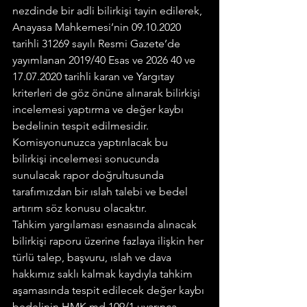
nezdinde bir adli bilirkişi tayin edilerek, 
Anayasa Mahkemesi’nin 09.10.2020 
tarihli 31269 sayılı Resmi Gazete’de 
yayımlanan 2019/40 Esas ve 2026 40 ve 
17.07.2020 tarihli karan ve Yargıtay 
kriterleri de göz önüne alınarak bilirkişi 
incelemesi yaptırma ve değer kaybı 
bedelinin tespit edilmesidir. 
Komisyonunuzca yaptırılacak bu 
bilirkişi incelemesi sonucunda 
sunulacak rapor doğrultusunda 
tarafımızdan bir ıslah talebi ve bedel 
artırım söz konusu olacaktır.
Tahkim yargılaması esnasında alınacak 
bilirkişi raporu üzerine fazlaya ilişkin her 
türlü talep, başvuru, ıslah ve dava 
hakkımız saklı kalmak kaydıyla tahkim 
aşamasında tespit edilecek değer kaybı 
bedelinin HMK md.109/1 uyarınca 