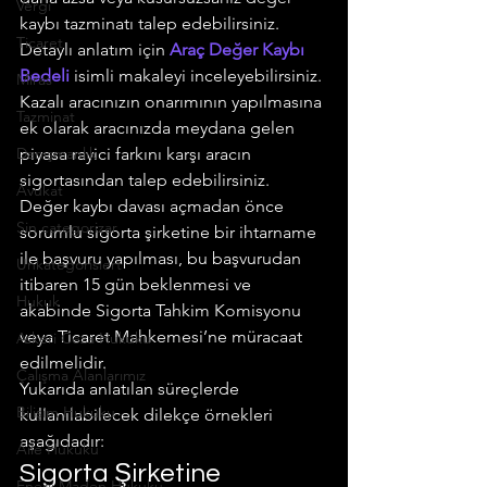
Vergi
kaybı tazminatı talep edebilirsiniz. 
Ticaret
Detaylı anlatım için 
Araç Değer Kaybı 
Bedeli
 isimli makaleyi inceleyebilirsiniz. 
Miras
Kazalı aracınızın onarımının yapılmasına 
Tazminat
ek olarak aracınızda meydana gelen 
Danışmanlık
piyasa rayici farkını karşı aracın 
sigortasından talep edebilirsiniz.
Avukat
Değer kaybı davası açmadan önce 
Sin categorizar
sorumlu sigorta şirketine bir ihtarname 
ile başvuru yapılması, bu başvurudan 
Unkategorisiert
itibaren 15 gün beklenmesi ve 
Hukuk
akabinde Sigorta Tahkim Komisyonu 
veya Ticaret Mahkemesi’ne müracaat 
Askeri Ceza Hukuku
edilmelidir.
Çalışma Alanlarımız
Yukarıda anlatılan süreçlerde 
Bilişim Hukuku
kullanılabilecek dilekçe örnekleri 
aşağıdadır:
Aile Hukuku
Sigorta Şirketine 
Enerji Maden Hukuku