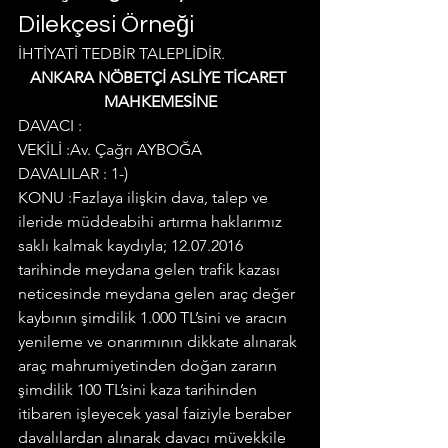
Dilekçesi Örneği
İHTİYATİ TEDBİR TALEPLİDİR.
ANKARA NÖBETÇİ ASLİYE TİCARET 
MAHKEMESİNE
DAVACI :
VEKİLİ :Av. Çağrı AYBOĞA
DAVALILAR : 1-)
KONU :Fazlaya ilişkin dava, talep ve 
ileride müddeabihi artırma haklarımız 
saklı kalmak kaydıyla; 12.07.2016 
tarihinde meydana gelen trafik kazası 
neticesinde meydana gelen araç değer 
kaybının şimdilik 1.000 TL’sini ve aracın 
yenileme ve onarımının dikkate alınarak 
araç mahrumiyetinden doğan zararın 
şimdilik 100 TL’sini kaza tarihinden 
itibaren işleyecek yasal faiziyle beraber 
davalılardan alınarak davacı müvekkile 