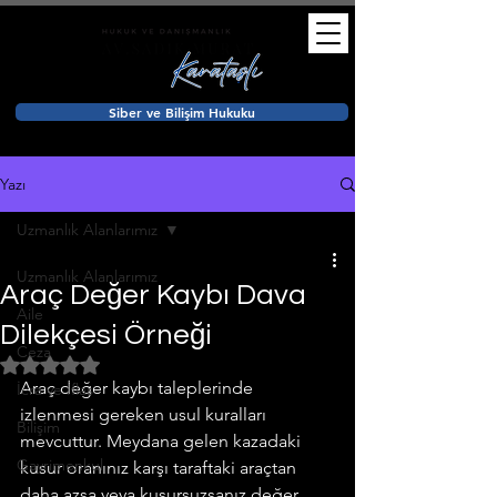
Siber ve Bilişim Hukuku
Yazı
Uzmanlık Alanlarımız
Uzmanlık Alanlarımız
Araç Değer Kaybı Dava
Aile
Dilekçesi Örneği
Ceza
5 üzerinden NaN yıldız
Araç değer kaybı taleplerinde 
İcra ve İflas
izlenmesi gereken usul kuralları 
Bilişim
mevcuttur. Meydana gelen kazadaki 
Gayrimenkul
kusur oranınız karşı taraftaki araçtan 
daha azsa veya kusursuzsanız değer 