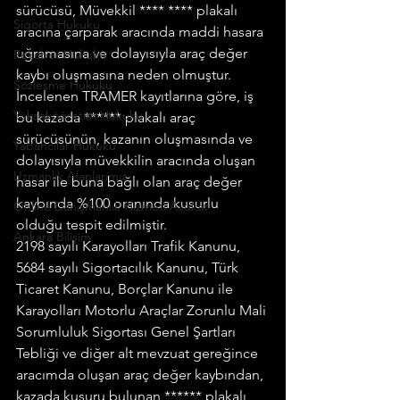
sürücüsü, Müvekkil **** **** plakalı 
Sigorta Hukuku
aracına çarparak aracında maddi hasara 
uğramasına ve dolayısıyla araç değer 
Rekabet Hukuku
kaybı oluşmasına neden olmuştur. 
Sözleşme Hukuku
İncelenen TRAMER kayıtlarına göre, iş 
Yükseköğretim Hukuku
bu kazada ****** plakalı araç 
sürücüsünün, kazanın oluşmasında ve 
Yabancılar Hukuku
dolayısıyla müvekkilin aracında oluşan 
Uzmanlık Alanlarımız
hasar ile buna bağlı olan araç değer 
kaybında %100 oranında kusurlu 
Online Danışmanlık Hizmeti Avukat
olduğu tespit edilmiştir.
Ankara Bilişim
2198 sayılı Karayolları Trafik Kanunu, 
5684 sayılı Sigortacılık Kanunu, Türk 
Ticaret Kanunu, Borçlar Kanunu ile 
Karayolları Motorlu Araçlar Zorunlu Mali 
Sorumluluk Sigortası Genel Şartları 
Tebliği ve diğer alt mevzuat gereğince 
aracımda oluşan araç değer kaybından, 
kazada kusuru bulunan ****** plakalı 