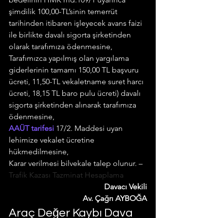
şimdilik 100,00-TL’sinin temerrüt 
tarihinden itibaren işleyecek avans faizi 
ile birlikte davalı sigorta şirketinden 
olarak tarafımıza ödenmesine,
Tarafımızca yapılmış olan yargılama 
giderlerinin tamamı 150,00 TL başvuru 
ücreti, 11,50-TL vekaletname suret harcı 
ücreti, 18,15 TL baro pulu ücreti) davalı 
sigorta şirketinden alınarak tarafımıza 
ödenmesine,
AAÜT tarifesi
 17/2. Maddesi uyan 
lehimize vekalet ücretine 
hükmedilmesine,
Karar verilmesi bilvekale talep olunur. – 
Trafik Kazası Tazminat Hesaplama
Davacı Vekili
Av. Çağrı AYBOĞA
Araç Değer Kaybı Dava 