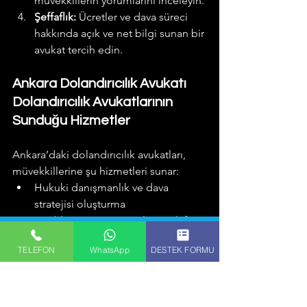
müvekkillerin yorumlarını inceleyin.
Şeffaflık:
 Ücretler ve dava süreci 
hakkında açık ve net bilgi sunan bir 
avukat tercih edin.
Ankara Dolandırıcılık Avukatı  
Dolandırıcılık Avukatlarının 
Sunduğu Hizmetler
Ankara’daki dolandırıcılık avukatları, 
müvekkillerine şu hizmetleri sunar:
Hukuki danışmanlık ve dava 
stratejisi oluşturma
Maddi ve manevi zararların telafisi 
için girişimlerde bulunma
TELEFON
WhatsApp
DESTEK FORMU
Mağduriyetin giderilmesi için 
tazminat davaları açma
Gerekli hukuki belgelerin 
hazırlanması ve incelenmesi