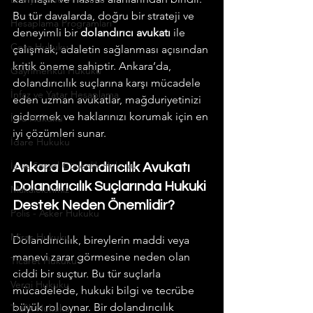
Bu tür davalarda, doğru bir strateji ve 
Hesaplama Programları
deneyimli bir 
dolandırıcı avukatı
 ile 
Ceza Hukuku
çalışmak, adaletin sağlanması açısından 
kritik öneme sahiptir. Ankara’da, 
Gayrimenkul Hukuku
dolandırıcılık suçlarına karşı mücadele 
İnfaz ve Yatar Hesaplama
eden uzman avukatlar, mağduriyetinizi 
gidermek ve haklarınızı korumak için en 
İcra Hukuku
iyi çözümleri sunar.
İdare Hukuku
İş ve Sosyal Güvenlik Hukuku
Ankara Dolandırıcılık Avukatı 
Dolandırıcılık Suçlarında Hukuki 
Makalelerimiz
Destek Neden Önemlidir?
Polis - Asker Hukuku
Miras Hukuku
Dolandırıcılık, bireylerin maddi veya 
manevi zarar görmesine neden olan 
Ticaret Hukuku
ciddi bir suçtur. Bu tür suçlarla 
Vergi Hukuku
mücadelede, hukuki bilgi ve tecrübe 
büyük rol oynar. Bir dolandırıcılık 
Trafik Hukuku