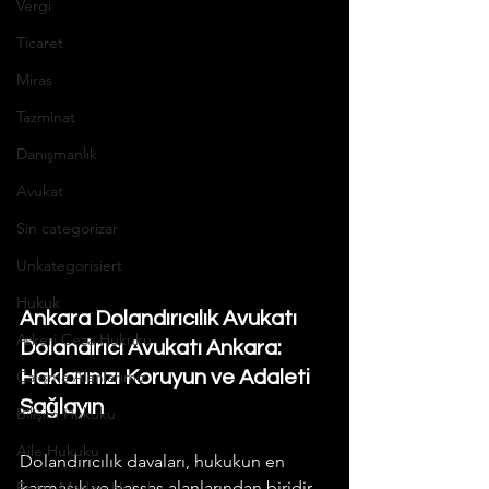
Vergi
Ticaret
Miras
Tazminat
Danışmanlık
Avukat
Sin categorizar
Unkategorisiert
Hukuk
Ankara Dolandırıcılık Avukatı 
Askeri Ceza Hukuku
Dolandırıcı Avukatı Ankara: 
Çalışma Alanlarımız
Haklarınızı Koruyun ve Adaleti 
Sağlayın
Bilişim Hukuku
Aile Hukuku
Dolandırıcılık davaları, hukukun en 
karmaşık ve hassas alanlarından biridir. 
Enerji Maden Hukuku