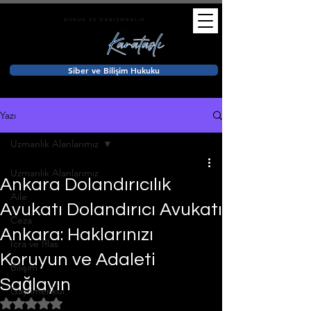
Siber ve Bilişim Hukuku
Yazı
Uzmanlık Alanlarımız
Uzmanlık Alanlarımız
Ankara Dolandırıcılık
Aile
Avukatı Dolandırıcı Avukatı
Ceza
Ankara: Haklarınızı
İcra ve İflas
Koruyun ve Adaleti
Bilişim
Sağlayın
Gayrimenkul
5 üzerinden NaN yıldız