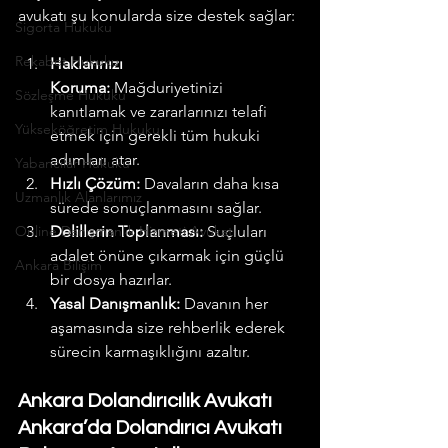
avukatı şu konularda size destek sağlar:
Sigorta Hukuku
Rekabet Hukuku
Haklarınızı 
Koruma:
 Mağduriyetinizi 
Sözleşme Hukuku
kanıtlamak ve zararlarınızı telafi 
Yükseköğretim Hukuku
etmek için gerekli tüm hukuki 
adımları atar.
Yabancılar Hukuku
Hızlı Çözüm:
 Davaların daha kısa 
Uzmanlık Alanlarımız
sürede sonuçlanmasını sağlar.
Online Danışmanlık Hizmeti Avukat
Delillerin Toplanması:
 Suçluları 
adalet önüne çıkarmak için güçlü 
Ankara Bilişim
bir dosya hazırlar.
Yasal Danışmanlık:
 Davanın her 
aşamasında size rehberlik ederek 
sürecin karmaşıklığını azaltır.
Ankara Dolandırıcılık Avukatı 
Ankara’da Dolandırıcı Avukatı 