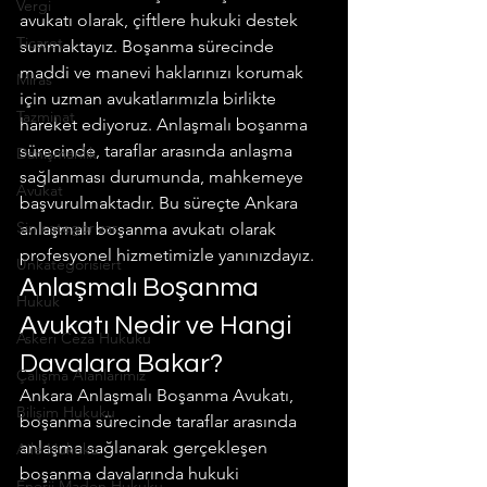
Vergi
avukatı olarak, çiftlere hukuki destek 
Ticaret
sunmaktayız. Boşanma sürecinde 
maddi ve manevi haklarınızı korumak 
Miras
için uzman avukatlarımızla birlikte 
Tazminat
hareket ediyoruz. Anlaşmalı boşanma 
sürecinde, taraflar arasında anlaşma 
Danışmanlık
sağlanması durumunda, mahkemeye 
Avukat
başvurulmaktadır. Bu süreçte Ankara 
Sin categorizar
anlaşmalı boşanma avukatı olarak 
profesyonel hizmetimizle yanınızdayız.
Unkategorisiert
Anlaşmalı Boşanma 
Hukuk
Avukatı Nedir ve Hangi 
Askeri Ceza Hukuku
Davalara Bakar?
Çalışma Alanlarımız
Ankara Anlaşmalı Boşanma Avukatı, 
Bilişim Hukuku
boşanma sürecinde taraflar arasında 
anlaşma sağlanarak gerçekleşen 
Aile Hukuku
boşanma davalarında hukuki 
Enerji Maden Hukuku