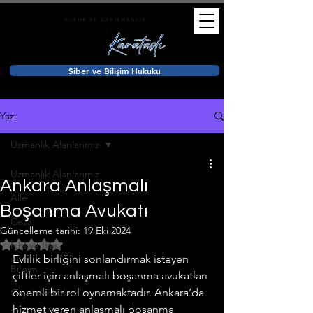
Siber ve Bilişim Hukuku
Yazı
Uzmanlık Alanlarımız
Uzmanlık Alanlarımız
Ankara Anlaşmalı
Aile
Boşanma Avukatı
Ceza
Güncelleme tarihi:
19 Eki 2024
5 üzerinden NaN yıldız
İcra ve İflas
Evlilik birliğini sonlandırmak isteyen 
Bilişim
çiftler için anlaşmalı boşanma avukatları 
önemli bir rol oynamaktadır. Ankara’da 
Gayrimenkul
hizmet veren anlaşmalı boşanma 