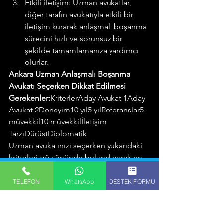
Etkili iletişim: Uzman avukatlar, 
diğer tarafın avukatıyla etkili bir 
iletişim kurarak anlaşmalı boşanma 
sürecini hızlı ve sorunsuz bir 
şekilde tamamlamanıza yardımcı 
olurlar.
Ankara Uzman Anlaşmalı Boşanma 
Avukatı Seçerken Dikkat Edilmesi 
Gerekenler:
KriterlerAday Avukat 1Aday 
Avukat 2Deneyim10 yıl5 yılReferanslar5 
müvekkil10 müvekkilİletişim 
TarzıDürüstDiplomatik
Uzman avukatınızı seçerken yukarıdaki 
kriterleri göz önünde bulundurarak en 
doğru tercihi yapabilirsiniz.
Ankara’da uzman anlaşmalı boşanma 
TELEFON
WhatsApp
DESTEK FORMU
avukatı, size yaşadığınız boşanma 
sürecinde en iyi şekilde destek olacak 
ve hukuki haklarınızı korumanıza 