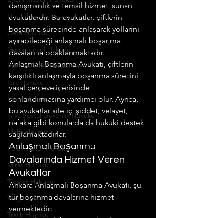
danışmanlık ve temsil hizmeti sunan 
Hesaplama Programları
avukatlardır. Bu avukatlar, çiftlerin 
boşanma sürecinde anlaşarak yollarını 
Ceza Hukuku
ayırabileceği anlaşmalı boşanma 
Gayrimenkul Hukuku
davalarına odaklanmaktadır.
Anlaşmalı Boşanma Avukatı, çiftlerin 
İnfaz ve Yatar Hesaplama
karşılıklı anlaşmayla boşanma sürecini 
İcra Hukuku
yasal çerçeve içerisinde 
İdare Hukuku
sonlandırmasına yardımcı olur. Ayrıca, 
bu avukatlar aile içi şiddet, velayet, 
İş ve Sosyal Güvenlik Hukuku
nafaka gibi konularda da hukuki destek 
Makalelerimiz
sağlamaktadırlar.
Anlaşmalı Boşanma 
Polis - Asker Hukuku
Davalarında Hizmet Veren 
Miras Hukuku
Avukatlar
Ticaret Hukuku
Ankara Anlaşmalı Boşanma Avukatı, şu 
tür boşanma davalarına hizmet 
Vergi Hukuku
vermektedir:
Trafik Hukuku