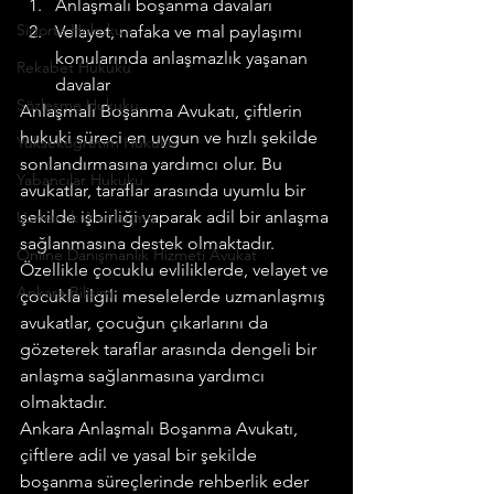
Anlaşmalı boşanma davaları
Sigorta Hukuku
Velayet, nafaka ve mal paylaşımı 
konularında anlaşmazlık yaşanan 
Rekabet Hukuku
davalar
Sözleşme Hukuku
Anlaşmalı Boşanma Avukatı, çiftlerin 
hukuki süreci en uygun ve hızlı şekilde 
Yükseköğretim Hukuku
sonlandırmasına yardımcı olur. Bu 
Yabancılar Hukuku
avukatlar, taraflar arasında uyumlu bir 
şekilde işbirliği yaparak adil bir anlaşma 
Uzmanlık Alanlarımız
sağlanmasına destek olmaktadır. 
Online Danışmanlık Hizmeti Avukat
Özellikle çocuklu evliliklerde, velayet ve 
Ankara Bilişim
çocukla ilgili meselelerde uzmanlaşmış 
avukatlar, çocuğun çıkarlarını da 
gözeterek taraflar arasında dengeli bir 
anlaşma sağlanmasına yardımcı 
olmaktadır.
Ankara Anlaşmalı Boşanma Avukatı, 
çiftlere adil ve yasal bir şekilde 
boşanma süreçlerinde rehberlik eder 