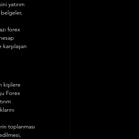
ini yatırım 
belgeler, 
azı forex 
 hesap 
 karşılaşan 
kişilere 
şu Forex 
tırım 
larını 
rin toplanması 
edilmesi, 