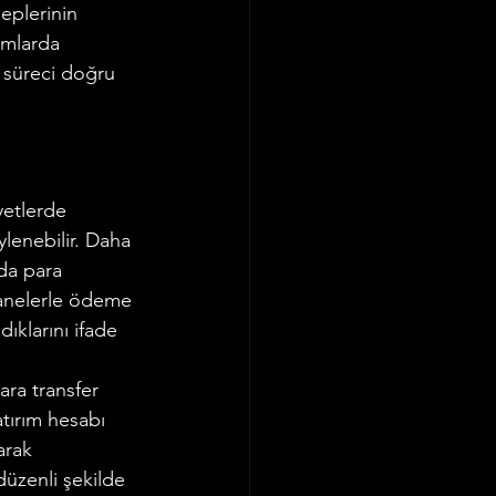
eplerinin 
umlarda 
 süreci doğru 
yetlerde 
lenebilir. Daha 
da para 
hanelerle ödeme 
ıklarını ifade 
ra transfer 
atırım hesabı 
arak 
üzenli şekilde 