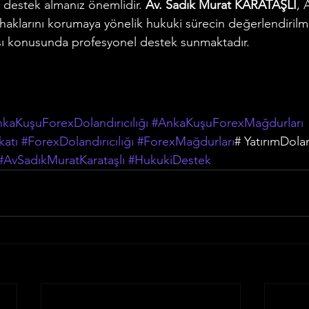
destek almanız önemlidir. 
Av. Sadık Murat KARATAŞLI
, 
haklarını korumaya yönelik hukuki sürecin değerlendirilme
sı konusunda profesyonel destek sunmaktadır.
kaKuşuForexDolandırıcılığı
#AnkaKuşuForexMağdurları
atı
#ForexDolandırıcılığı
#ForexMağdurları
# YatırımDoland
#AvSadıkMuratKarataşlı
#HukukiDestek