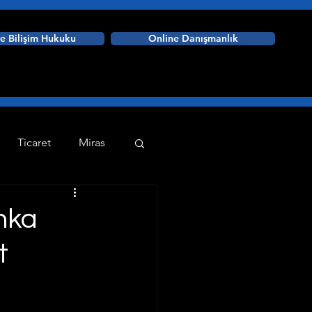
ve Bilişim Hukuku
Online Danışmanlık
Ticaret
Miras
Askeri Ceza Hukuku
Anka
t
aplama Programları
dare Hukuku