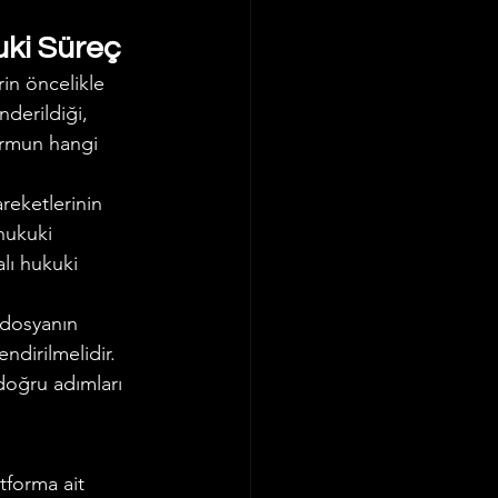
uki Süreç
in öncelikle 
derildiği, 
formun hangi 
reketlerinin 
 hukuki 
alı hukuki 
 dosyanın 
ndirilmelidir. 
oğru adımları 
tforma ait 