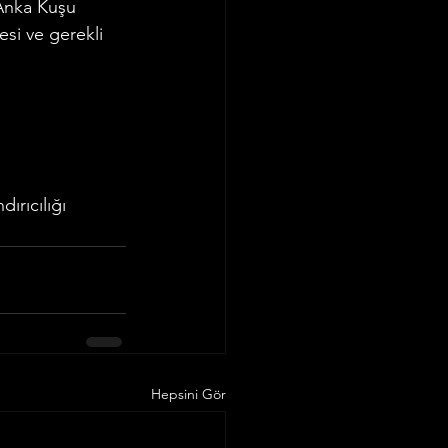
Anka Kuşu 
si ve gerekli 
ırıcılığı 
Hepsini Gör