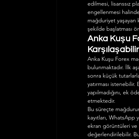
edilmesi, lisanssız p
engellenmesi halinde 
mağduriyet yaşayan ki
şekilde başlatması ön
Anka Kuşu Fo
Karşılaşabili
Anka Kuşu Forex mağdu
bulunmaktadır. İlk aş
sonra küçük tutarlarl
yatırması istenebilir
yapılmadığını, ek öde
etmektedir.
Bu süreçte mağdurun 
kayıtları, WhatsApp ya
ekran görüntüleri ve 
değerlendirilebilir.