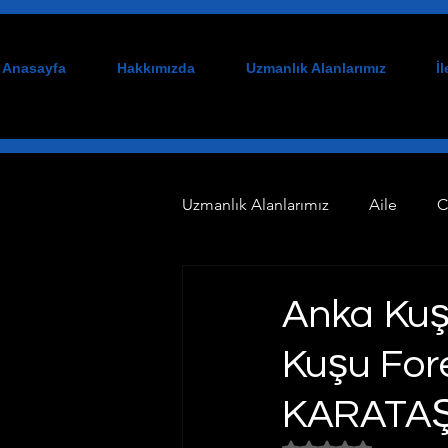
Anasayfa
Hakkımızda
Uzmanlık Alanlarımız
İ
Uzmanlık Alanlarımız
Aile
C
Tazminat
Danışmanlık
Anka Kuşu
Kuşu Fore
Çalışma Alanlarımız
Bilişi
KARATAŞ
Ceza Hukuku
Gayrimenkul
5 üzerinden NaN yıl