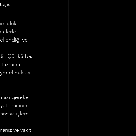
aşır.
umluluk 
atlerle 
ellendiği ve 
ir. Çünkü bazı 
 tazminat 
yonel hukuki 
ınması gereken 
yatırımcının 
sanssız işlem 
anız ve vakit 