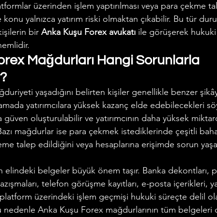
latformlar üzerinden işlem yaptırılması veya para çekme tal
konu yalnızca yatırım riski olmaktan çıkabilir. Bu tür dur
şilerin bir 
Anka Kuşu Forex avukatı
 ile görüşerek hukuki
emlidir.
rex Mağdurları Hangi Sorunlarla 
r?
riyeti yaşadığını belirten kişiler genellikle benzer şikâ
amada yatırımcılara yüksek kazanç elde edebilecekleri söy
a güven oluşturulabilir ve yatırımcının daha yüksek miktar
. Bazı mağdurlar ise para çekmek istediklerinde çeşitli ba
me talep edildiğini veya hesaplarına erişimde sorun yaşad
elindeki belgeler büyük önem taşır. Banka dekontları, pa
zışmaları, telefon görüşme kayıtları, e-posta içerikleri, y
platform üzerindeki işlem geçmişi hukuki süreçte delil ol
 Bu nedenle Anka Kuşu Forex mağdurlarının tüm belgeleri d