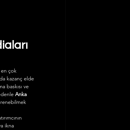
iaları 
 en çok 
nda kazanç elde 
ma baskısı ve 
edenle 
Anka 
öğrenebilmek 
tırımcının 
ya ikna 