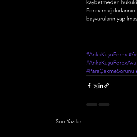
kaybetmeden hukuki 
Forex mağdurlarının 
başvuruların yapılma
#AnkaKuşuForex
#An
#AnkaKuşuForexAvuk
#ParaÇekmeSorunu
Son Yazılar