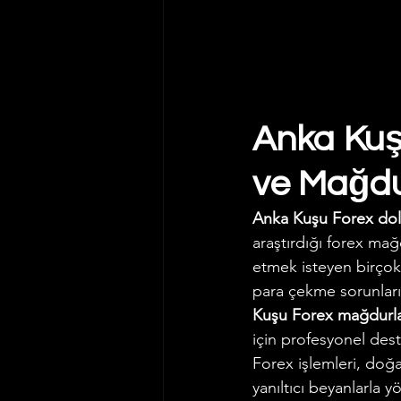
Anka Kuşu
ve Mağdu
Anka Kuşu Forex dola
araştırdığı forex mağ
etmek isteyen birçok 
para çekme sorunları
Kuşu Forex mağdurla
için profesyonel dest
Forex işlemleri, doğas
yanıltıcı beyanlarla y