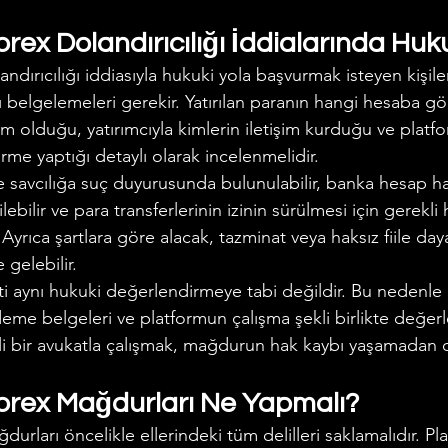
ex Dolandırıcılığı İddialarında Huk
dırıcılığı iddiasıyla hukuki yola başvurmak isteyen kişiler
ı belgelemeleri gerekir. Yatırılan paranın hangi hesaba gön
 kim olduğu, yatırımcıyla kimlerin iletişim kurduğu ve plat
me yaptığı detaylı olarak incelenmelidir.
e savcılığa suç duyurusunda bulunulabilir, banka hesap ha
ebilir ve para transferlerinin izinin sürülmesi için gerekli
. Ayrıca şartlara göre alacak, tazminat veya haksız fiile day
gelebilir.
i aynı hukuki değerlendirmeye tabi değildir. Bu nedenle
deme belgeleri ve platformun çalışma şekli birlikte değerle
 bir avukatla çalışmak, mağdurun hak kaybı yaşamadan d
rex Mağdurları Ne Yapmalı?
rları öncelikle ellerindeki tüm delilleri saklamalıdır. Pla