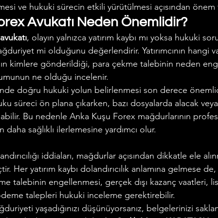
mesi ve hukuki sürecin etkili yürütülmesi açısından önem t
rex Avukatı Neden Önemlidir?
avukatı
, olayın yalnızca yatırım kaybı mı yoksa hukuki sor
ğduriyet mi olduğunu değerlendirir. Yatırımcının hangi va
nın kimlere gönderildiği, para çekme talebinin neden eng
umunun ne olduğu incelenir.
nde doğru hukuki yolun belirlenmesi son derece önemlid
ku süreci ön plana çıkarken, bazı dosyalarda alacak veya
abilir. Bu nedenle Anka Kuşu Forex mağdurlarının profes
n daha sağlıklı ilerlemesine yardımcı olur.
dırıcılığı iddiaları, mağdurlar açısından dikkatle ele al
tir. Her yatırım kaybı dolandırıcılık anlamına gelmese de, 
kme talebinin engellenmesi, gerçek dışı kazanç vaatleri, li
ödeme talepleri hukuki inceleme gerektirebilir.
uriyeti yaşadığınızı düşünüyorsanız, belgelerinizi saklam