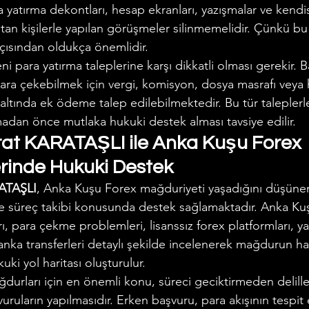
ara yatırma dekontları, hesap ekranları, yazışmalar ve kendis
tan kişilerle yapılan görüşmeler silinmemelidir. Çünkü bu 
açısından oldukça önemlidir.
i para yatırma taleplerine karşı dikkatli olması gerekir. B
ara çekebilmek için vergi, komisyon, dosya masrafı veya
 altında ek ödeme talep edilebilmektedir. Bu tür taleplerle
adan önce mutlaka hukuki destek alması tavsiye edilir.
rat KARATAŞLI ile Anka Kuşu Forex 
rinde Hukuki Destek
RATAŞLI
, Anka Kuşu Forex mağduriyeti yaşadığını düşünen 
e süreç takibi konusunda destek sağlamaktadır. Anka Ku
arı, para çekme problemleri, lisanssız forex platformları, ya
nka transferleri detaylı şekilde incelenerek mağdurun hak
ki yol haritası oluşturulur.
urları için en önemli konu, süreci geciktirmeden delille
ruların yapılmasıdır. Erken başvuru, para akışının tespit 