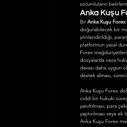
sorumluların belirlen
Anka Kuşu Fo
Bir 
Anka Kuşu Forex 
doğurabilecek bir ma
yönlendirildiği, para
platformun yasal dur
Forex mağduriyetleri
dosyalarda ceza huku
davası daha uygun ol
destek alması, süreci
Anka Kuşu Forex dolan
ciddi bir hukuki süreç
yanıltılması, para çe
yaptırılması veya ek 
Anka Kuşu Forex mağd