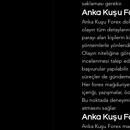
saklaması gerekir.
Anka Kuşu For
Anka Kuşu Forex dolan
olayın tüm detayların
parayı alan kişilerin
yöntemlerle yönlendir
Olayın niteliğine gör
incelenmesi talep edil
başvurular yapılabilir
süreçler de gündeme 
Her forex mağduriyet
içeriği, yazışmalar, ö
Bu noktada deneyimli
atmasını sağlar.
Anka Kuşu Fo
Anka Kuşu Forex mağdu