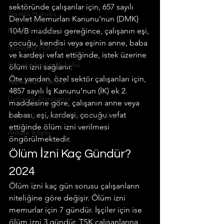
sektöründe çalışanlar için, 657 sayılı 
Sigorta Hukuku
Devlet Memurları Kanunu’nun (DMK) 
Rekabet Hukuku
104/B maddesi gereğince, çalışanın eşi, 
çocuğu, kendisi veya eşinin anne, baba 
Sözleşme Hukuku
ve kardeşi vefat ettiğinde, istek üzerine 
Yükseköğretim Hukuku
ölüm izni sağlanır.
Öte yandan, özel sektör çalışanları için, 
Yabancılar Hukuku
4857 sayılı İş Kanunu’nun (İK) ek 2. 
Uzmanlık Alanlarımız
maddesine göre, çalışanın anne veya 
babası, eşi, kardeşi, çocuğu vefat 
Online Danışmanlık Hizmeti Avukat
ettiğinde ölüm izni verilmesi 
Ankara Bilişim
öngörülmektedir.
Ölüm İzni Kaç Gündür? 
2024
Ölüm izni kaç gün sorusu çalışanların 
niteliğine göre değişir. Ölüm izni 
memurlar için 7 gündür. İşçiler için ise 
ölüm izni 3 gündür. TSK çalışanlarına 