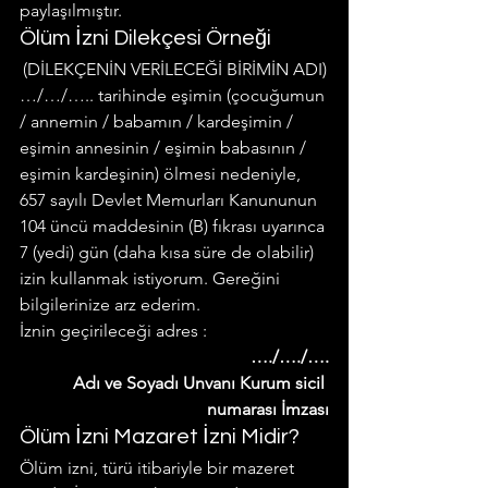
paylaşılmıştır.
Ölüm İzni Dilekçesi Örneği
(DİLEKÇENİN VERİLECEĞİ BİRİMİN ADI)
…/…/….. tarihinde eşimin (çocuğumun 
/ annemin / babamın / kardeşimin / 
eşimin annesinin / eşimin babasının / 
eşimin kardeşinin) ölmesi nedeniyle, 
657 sayılı Devlet Memurları Kanununun 
104 üncü maddesinin (B) fıkrası uyarınca 
7 (yedi) gün (daha kısa süre de olabilir) 
izin kullanmak istiyorum. Gereğini 
bilgilerinize arz ederim.
İznin geçirileceği adres :
…./…./….
Adı ve Soyadı Unvanı Kurum sicil 
numarası İmzası
Ölüm İzni Mazaret İzni Midir?
Ölüm izni, türü itibariyle bir mazeret 