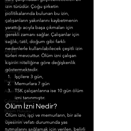
Vergi
izin türüdür. Çoğu şirketin 
Ticaret
politikalarında bulunan bu izin, 
çalışanların yakınlarını kaybetmenin 
Miras
yarattığı acıyla başa çıkmaları için 
Tazminat
gerekli zamanı sağlar. Çalışanlar için 
Danışmanlık
sağlık, tatil, doğum gibi farklı 
nedenlerle kullanılabilecek çeşitli izin 
Avukat
türleri mevcuttur. Ölüm izni çalışan 
Sin categorizar
kişinin niteliğine göre değişkenlik 
göstermektedir.
Unkategorisiert
İşçilere 3 gün,
Hukuk
Memurlara 7 gün
TSK çalışanlarına ise 10 gün ölüm 
Askeri Ceza Hukuku
izni tanınmıştır.
Çalışma Alanlarımız
Ölüm İzni Nedir?
Bilişim Hukuku
Ölüm izni, işçi ve memurların, bir aile 
Aile Hukuku
üyesinin vefatı durumunda yas 
tutmalarını sağlamak için verilen, belirli 
Enerji Maden Hukuku