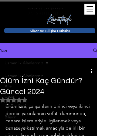
Siber ve Bilişim Hukuku
Yazı
Uzmanlık Alanlarımız
Uzmanlık Alanlarımız
Ölüm İzni Kaç Gündür?
Aile
Güncel 2024
Ceza
5 üzerinden NaN yıldız
Ölüm izni, çalışanların birinci veya ikinci 
İcra ve İflas
derece yakınlarının vefatı durumunda, 
Bilişim
cenaze işlemleriyle ilgilenmek veya 
Gayrimenkul
cenazeye katılmak amacıyla belirli bir 
süre çalışmadan geçirebilecekleri bir 