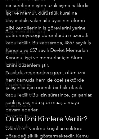
bir süreliğine işten uzaklaşma hakkıdır. 
Hesaplama Programları
İşçi ve memur, dürüstlük kuralına 
dayanarak, yakın aile üyesinin ölümü 
Ceza Hukuku
gibi kendilerinin iş görevlerini yerine 
Gayrimenkul Hukuku
getiremeyeceği durumlarda mazeretli 
İnfaz ve Yatar Hesaplama
kabul edilir. Bu kapsamda, 4857 sayılı İş 
Kanunu ve 657 sayılı Devlet Memurları 
İcra Hukuku
Kanunu, işçi ve memurlar için ölüm 
İdare Hukuku
iznini düzenlemiştir.
Yasal düzenlemelere göre, ölüm izni 
İş ve Sosyal Güvenlik Hukuku
hem kamuda hem de özel sektörde 
Makalelerimiz
çalışanlar için önemli bir hak olarak 
Polis - Asker Hukuku
kabul edilir. Bu izin süresince, çalışanlar, 
sanki iş başında gibi maaş almaya 
Miras Hukuku
devam ederler.
Ticaret Hukuku
Ölüm İzni Kimlere Verilir?
Vergi Hukuku
Ölüm izni, verilme koşulları sektöre 
göre değişiklik göstermektedir. Kamu 
Trafik Hukuku