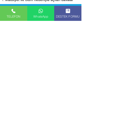
İş hukuku avukatı olarak misyonumuz
TELEFON
WhatsApp
DESTEK FORMU
uyuşmazlığın çıktığı andan itibaren
tarafların hukuki beklentilerini göz önünde
tutarak zorunlu arabulucuk görüşmelerinden
itibaren davayı takip etmektir.
KARATAŞLI
Hukuk ve
Danışmanlık Bürosu
Hakkımızda
Avukatlık bürosu olarak, güvenilir ve profesyonel bir
hizmet sunmak için müvekillerimizin yanındayız.
Karmaşık hukuki uyuşmazlıkların çözümü için
ihtiyaç duyduğunuz desteği karşılamak amacıyla
deneyimli avukatlarımız ile her adımda yanınızda
olacağız.