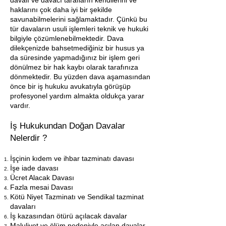
davalı ve davacı tarafların kendilerini ve
haklarını çok daha iyi bir şekilde
savunabilmelerini sağlamaktadır. Çünkü bu
tür davaların usuli işlemleri teknik ve hukuki
bilgiyle çözümlenebilmektedir. Dava
dilekçenizde bahsetmediğiniz bir husus ya
da süresinde yapmadığınız bir işlem geri
dönülmez bir hak kaybı olarak tarafınıza
dönmektedir. Bu yüzden dava aşamasından
önce bir iş hukuku avukatıyla görüşüp
profesyonel yardım almakta oldukça yarar
vardır.
İş Hukukundan Doğan Davalar
Nelerdir ?
İşçinin kıdem ve ihbar tazminatı davası
İşe iade davası
Ücret Alacak Davası
Fazla mesai Davası
Kötü Niyet Tazminatı ve Sendikal tazminat
davaları
İş kazasından ötürü açılacak davalar
Maluliyet ve ölüm nedeniyle açılan davalar