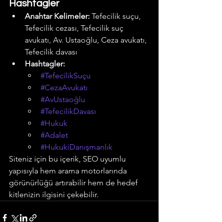
Hashtagler
Anahtar Kelimeler:
 Tefecilik suçu, 
Tefecilik cezası, Tefecilik suç 
avukatı, Av. Ustaoğlu, Ceza avukatı, 
Tefecilik davası
Hashtagler:
#TefecilikSuçu
#CezaAvukatı
#AvUstaoğlu
#TefecilikDavası
#Hukuk
#Adalet
#HukukiDanışmanlık
Siteniz için bu içerik, SEO uyumlu 
yapısıyla hem arama motorlarında 
görünürlüğü artırabilir hem de hedef 
kitlenizin ilgisini çekebilir.