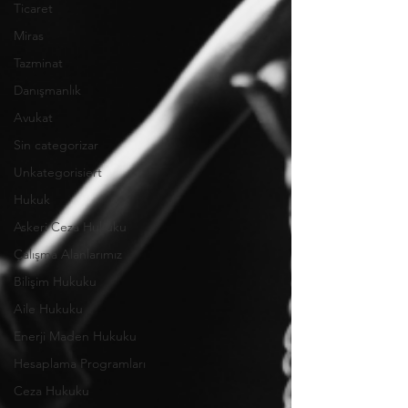
Ticaret
Miras
Tazminat
Danışmanlık
Avukat
Sin categorizar
Unkategorisiert
Hukuk
Askeri Ceza Hukuku
Çalışma Alanlarımız
Bilişim Hukuku
Aile Hukuku
Enerji Maden Hukuku
Hesaplama Programları
Ceza Hukuku