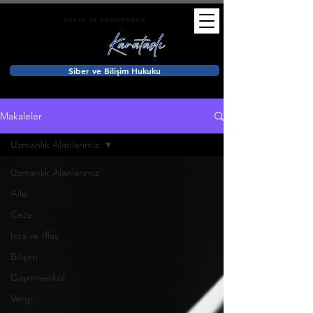
Siber ve Bilişim Hukuku
Makaleler
Uzmanlık Alanlarımız
Uzmanlık Alanlarımız
Aile
Ceza
İcra ve İflas
Bilişim
Gayrimenkul
Vergi