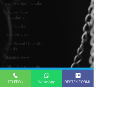
Gayrimenkul Hukuku
İnfaz ve Yatar
Hesaplama
İcra Hukuku
İdare Hukuku
İş ve Sosyal Güvenlik
Hukuku
Makalelerimiz
Polis - Asker Hukuku
Miras Hukuku
TELEFON
WhatsApp
DESTEK FORMU
Ticaret Hukuku
Vergi Hukuku
Trafik Hukuku
Sigorta Hukuku
Rekabet Hukuku
Sözleşme Hukuku