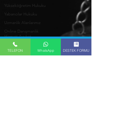
Yükseköğretim Hukuku
Yabancılar Hukuku
Uzmanlık Alanlarımız
Online Danışmanlık
Hizmeti Avukat
Ankara Bilişim
TELEFON
WhatsApp
DESTEK FORMU