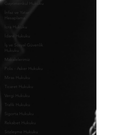
Gayrimenkul Hukuku
İnfaz ve Yatar
Hesaplama
İcra Hukuku
İdare Hukuku
İş ve Sosyal Güvenlik
Hukuku
Makalelerimiz
Polis - Asker Hukuku
Miras Hukuku
Ticaret Hukuku
Vergi Hukuku
Trafik Hukuku
Sigorta Hukuku
Rekabet Hukuku
Sözleşme Hukuku