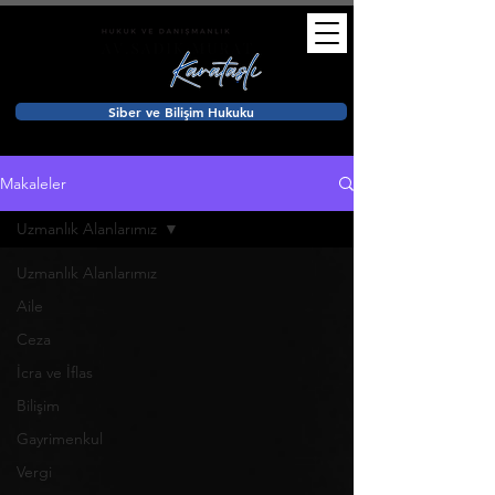
Siber ve Bilişim Hukuku
Makaleler
Uzmanlık Alanlarımız
Uzmanlık Alanlarımız
Aile
Ceza
İcra ve İflas
Bilişim
Gayrimenkul
Vergi