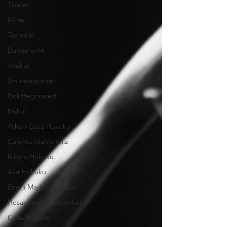
Ticaret
Miras
Tazminat
Danışmanlık
Avukat
Sin categorizar
Unkategorisiert
Hukuk
Askeri Ceza Hukuku
Çalışma Alanlarımız
Bilişim Hukuku
Aile Hukuku
Enerji Maden Hukuku
Hesaplama Programları
Ceza Hukuku