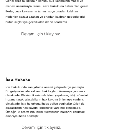
Genel ceza hukukunun konusu suç kavramının maddi ve
manevi unsurlarıyla tanımı, ceza hukukuna hakim olan genel
ilkeler, ceza kavramının tanımı, suçu ortadan kaldıran
nedenler, cezayı azaltan ve ortadan kaldıran nedenler gibi
bütün suçlar için geçerli olan ilke ve teorilerdir.
Devamı için tıklayınız.
İcra Hukuku
İcra hukukunda son yıllarda önemli gelişmeler yaşanmıştır.
Bu gelişmeler, alacaklıların hak kaybını önlemeye yardımcı
olmaktadır. Elektronik ortamda işlem yapılması, takip sürecini
hızlandırarak, alacaklıların hak kaybını önlemeye yardımcı
olmaktadır. İcra hukukuna ihdas edilen yeni takip türleri de,
alacaklıların hak kaybını önlemeye yardımcı olmaktadır.
Örneğin, e-ticaret icra takibi, tüketicilerin haklarını korumak
amacıyla ihdas edilmiştir.
Devamı için tıklayınız.