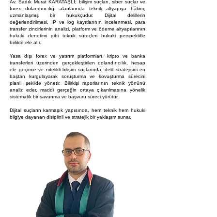
Av. Sadık Murat KARATAŞLI; bilişim suçları, siber suçlar ve
forex dolandırıcılığı alanlarında teknik altyapıya hâkim,
uzmanlaşmış bir hukukçudur. Dijital delillerin
değerlendirilmesi, IP ve log kayıtlarının incelenmesi, para
transfer zincirlerinin analizi, platform ve ödeme altyapılarının
hukuki denetimi gibi teknik süreçleri hukuki perspektifle
birlikte ele alır.
Yasa dışı forex ve yatırım platformları, kripto ve banka
transferleri üzerinden gerçekleştirilen dolandırıcılık, hesap
ele geçirme ve nitelikli bilişim suçlarında; delil stratejisini en
baştan kurgulayarak soruşturma ve kovuşturma sürecini
planlı şekilde yönetir. Bilirkişi raporlarının teknik yönünü
analiz eder, maddi gerçeğin ortaya çıkarılmasına yönelik
sistematik bir savunma ve başvuru süreci yürütür.
Dijital suçların karmaşık yapısında, hem teknik hem hukuki
bilgiye dayanan disiplinli ve stratejik bir yaklaşım sunar.